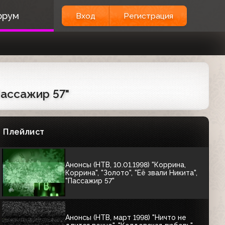
00:04
орум
Вход
Регистрация
АНОНСЫ
Анонсы, реклама и часы (НТВ,
29.12.1997) Panadol Extra, Always, Orbit,
Aquafresh, Coldrex, Dirol
18:24
"Пассажир 57"
Анонс сериала "Крутой Уокер:
Правосудие по-техасски" (НТВ, 1998)
Плейлист
00:50
Анонсы (НТВ, 10.01.1998) "Коррина,
Коррина", "Золото", "Её звали Никита",
"Пассажир 57"
Анонсы (НТВ, март 1998) "Ничто не