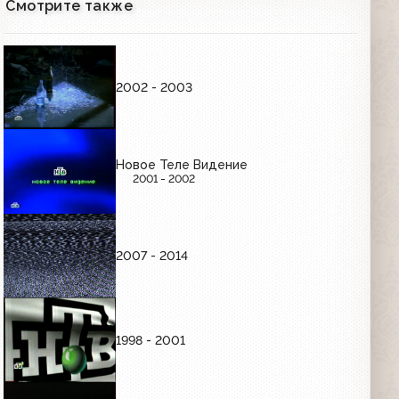
Варёного"; "Утончённая нежность";
02:27
Смотрите также
"Вор"; "Последние дни Фрэнка Мухи"
ПРОГРАММА ПЕРЕДАЧ И КОНЕЦ ЭФИРА
2002 - 2003
Программа передач на неделю (НТВ,
февраль 1998)
05:46
Новое Теле Видение
2001 - 2002
Программа передач (НТВ, 04.03.1998)
02:22
2007 - 2014
Программа передач (НТВ, 05.09.1998)
02:20
1998 - 2001
Программа передач. Далее в