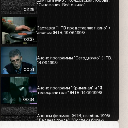
длится вечно", "Колдовская любовь",
"Синемания. Всё о кино"
02:29
Заставка "НТВ представляет кино" +
анонсы (НТВ, 19.06.1998)
02:37
Анонс программы "Сегоднячко" (НТВ,
14.09.1998)
00:21
Анонс программ "Криминал" и "Я
телохранитель" (НТВ, 14.09.1998)
00:34
Анонсы фильмов (НТВ, октябрь 1998)
"Ледяная грудь"; "Доспехи бога-2.
Операция "Кондор"; "Последнее дело