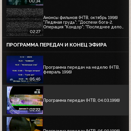
00:34
Анонсы фильмов (НТВ, октябрь 1998)
"Ледяная грудь"; "Доспехи бога-2.
Операция "Кондор"; "Последнее дело
Варёного"; "Утончённая нежность";
02:27
"Вор"; "Последние дни Фрэнка Мухи"
ПРОГРАММА ПЕРЕДАЧ И КОНЕЦ ЭФИРА
Программа передач на неделю (НТВ,
февраль 1998)
05:46
Программа передач (НТВ, 04.03.1998)
02:22
Программа передач (НТВ, 05.09.1998)