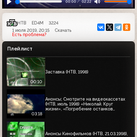
00:00
02:22
НТВ
ED4M
3224
1 июля 2019, 20:15
Скачать
Есть проблема?
Плейлист
Заставка (НТВ, 1998)
00:10
Анонсы; Смотрите на видеокассетах
(НТВ, июль 1998) «Николай. Круг
жизни», «Погребение останков
царской семьи», «Тумстоун -
03:18
могильный камень»; «Голубая сталь»,
«Ягуар»
Анонсы Кинофильмов (НТВ, 21.03.1998),