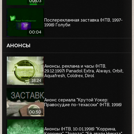
00:03
Послерекламная заставка (НТВ, 1997-
1998) Голуби
00:04
АНОНСЫ
Анонсы, реклама и часы (НТВ,
29.12.1997) Panadol Extra, Always, Orbit,
Aquafresh, Coldrex, Dirol
18:24
Анонс сериала "Крутой Уокер:
Правосудие по-техасски" (НТВ, 1998)
00:50
Анонсы (НТВ, 10.01.1998) "Коррина,
Коррина", "Золото", "Её звали Никита",