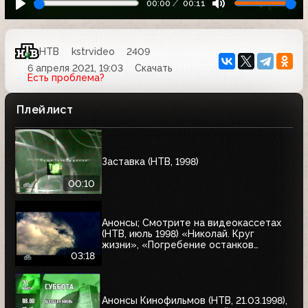
00:00
00:11
НТВ
kstrvideo
2409
6 апреля 2021, 19:03
Скачать
Есть проблема?
Плейлист
Заставка (НТВ, 1998)
00:10
Анонсы; Смотрите на видеокассетах
(НТВ, июль 1998) «Николай. Круг
жизни», «Погребение останков
царской семьи», «Тумстоун -
03:18
могильный камень»; «Голубая сталь»,
«Ягуар»
Анонсы Кинофильмов (НТВ, 21.03.1998),