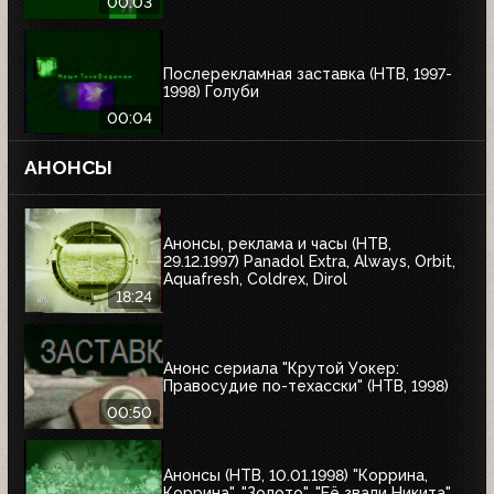
00:03
Послерекламная заставка (НТВ, 1997-
1998) Голуби
00:04
АНОНСЫ
Анонсы, реклама и часы (НТВ,
29.12.1997) Panadol Extra, Always, Orbit,
Aquafresh, Coldrex, Dirol
18:24
Анонс сериала "Крутой Уокер:
Правосудие по-техасски" (НТВ, 1998)
00:50
Анонсы (НТВ, 10.01.1998) "Коррина,
Коррина", "Золото", "Её звали Никита",