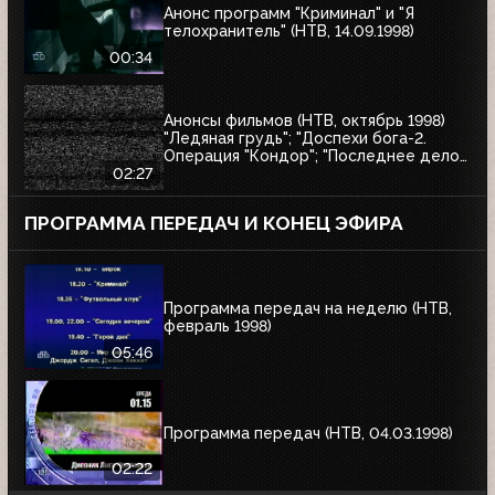
Анонс программ "Криминал" и "Я
телохранитель" (НТВ, 14.09.1998)
00:34
Анонсы фильмов (НТВ, октябрь 1998)
"Ледяная грудь"; "Доспехи бога-2.
Операция "Кондор"; "Последнее дело
Варёного"; "Утончённая нежность";
02:27
"Вор"; "Последние дни Фрэнка Мухи"
ПРОГРАММА ПЕРЕДАЧ И КОНЕЦ ЭФИРА
Программа передач на неделю (НТВ,
февраль 1998)
05:46
Программа передач (НТВ, 04.03.1998)
02:22