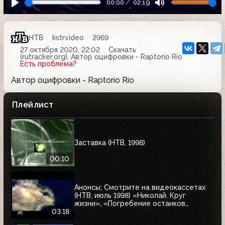
00:00
02:19
НТВ
kstrvideo
2969
27 октября 2020, 22:02
Скачать
(rutracker.org), Автор оцифровки - Raptorio Rio
Есть проблема?
Автор оцифровки - Raptorio Rio
Плейлист
Заставка (НТВ, 1998)
00:10
Анонсы; Смотрите на видеокассетах
(НТВ, июль 1998) «Николай. Круг
жизни», «Погребение останков
царской семьи», «Тумстоун -
03:18
могильный камень»; «Голубая сталь»,