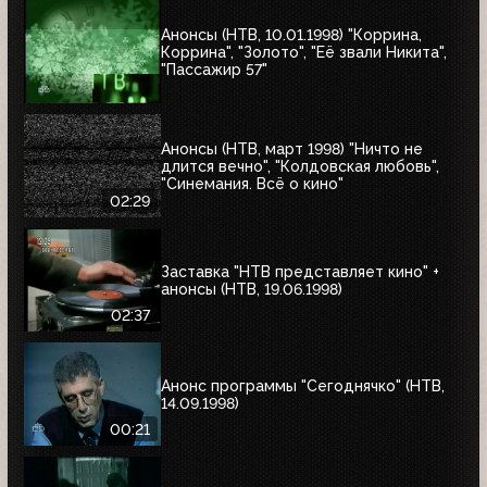
Анонсы (НТВ, 10.01.1998) "Коррина,
Коррина", "Золото", "Её звали Никита",
"Пассажир 57"
Анонсы (НТВ, март 1998) "Ничто не
длится вечно", "Колдовская любовь",
"Синемания. Всё о кино"
02:29
Заставка "НТВ представляет кино" +
анонсы (НТВ, 19.06.1998)
02:37
Анонс программы "Сегоднячко" (НТВ,
14.09.1998)
00:21