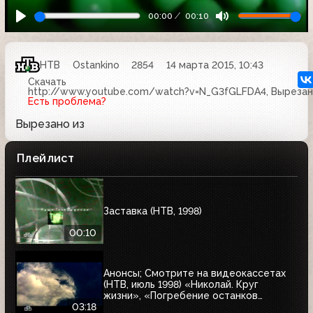
00:00
00:10
НТВ
Ostankino
2854
14 марта 2015, 10:43
Скачать
http://www.youtube.com/watch?v=N_G3fGLFDA4, Вырезан
Есть проблема?
Вырезано из
Плейлист
Заставка (НТВ, 1998)
00:10
Анонсы; Смотрите на видеокассетах
(НТВ, июль 1998) «Николай. Круг
жизни», «Погребение останков
царской семьи», «Тумстоун -
03:18