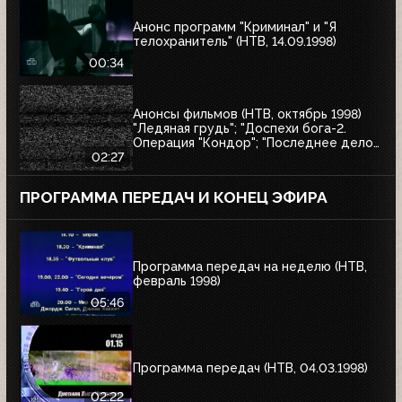
Анонс программ "Криминал" и "Я
телохранитель" (НТВ, 14.09.1998)
00:34
Анонсы фильмов (НТВ, октябрь 1998)
"Ледяная грудь"; "Доспехи бога-2.
Операция "Кондор"; "Последнее дело
Варёного"; "Утончённая нежность";
02:27
"Вор"; "Последние дни Фрэнка Мухи"
ПРОГРАММА ПЕРЕДАЧ И КОНЕЦ ЭФИРА
Программа передач на неделю (НТВ,
февраль 1998)
05:46
Программа передач (НТВ, 04.03.1998)
02:22