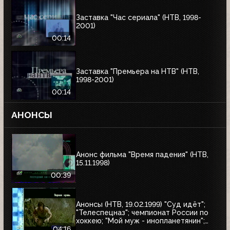
Заставка "Час сериала" (НТВ, 1998-
2001)
00:14
Заставка "Премьера на НТВ" (НТВ,
1998-2001)
00:14
АНОНСЫ
Анонс фильма "Время падения" (НТВ,
15.11.1998)
00:39
Анонсы (НТВ, 19.02.1999) "Суд идёт";
"Телеспецназ"; чемпионат России по
хоккею; "Мой муж - инопланетянин";
"Эскадрон гусар летучих"; "Любовные
04:16