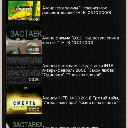
Анонс программы "Независимое
расследование" (НТВ, 05.10.2000)
00:46
Анонс фильма "2010: год вступления в
контакт" (НТВ, 13.01.2001)
00:38
Анонсы и рекламные заставки (НТВ,
январь-февраль 2001) "Закон любви",
"Одиночка", "Эпоха за эпохой",
"Альбино-Аллигатор", "Охотник на
03:26
оленей"
Анонсы (НТВ, 14.03.2001) Третий тайм,
"Идеальная пара", "Смерть на взлёте"
02:10
Анонс экстренного выпуска