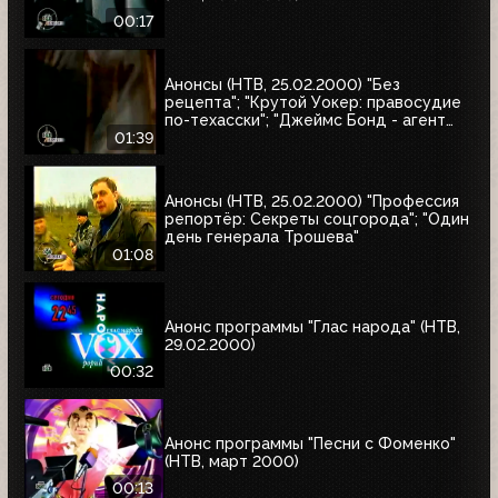
00:17
Анонсы (НТВ, 25.02.2000) "Без
рецепта"; "Крутой Уокер: правосудие
по-техасски"; "Джеймс Бонд - агент
007. Бриллианты остаются навсегда"
01:39
Анонсы (НТВ, 25.02.2000) "Профессия
репортёр: Секреты соцгорода"; "Один
день генерала Трошева"
01:08
Анонс программы "Глас народа" (НТВ,
29.02.2000)
00:32
Анонс программы "Песни с Фоменко"
(НТВ, март 2000)
00:13