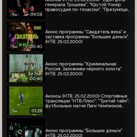
генерала Трошева"; "Крутой Уокер:
правосудие по-техасски"; "Презумпция
невиновности"; "Улицы разбитых
04:08
фонарей-2: Трубка фирмы Данхилл";
"Интересное кино"
Анонс программы "Свидетель века" и
заставка программы "Большие деньги"
(НТВ, 25.02.2000)
00:40
Анонс программы "Криминальная
Россия: Заложники чёрного золота"
(НТВ, 25.02.2000)
00:40
Анонсы (НТВ, 25.02.2000) Спортивные
трансляции "НТВ-Плюс"; "Третий тайм";
футбольные матчи Лиги Чемпионов
УЕФА
01:28
Анонс программы "Большие деньги"
(НТВ, 25.02.2000)