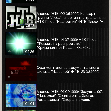
истории, которые потрясли мир"; "Её
звали Никита"; "Рэмбо: Первая кровь"
Анонсы (НТВ, 02.05.1999) Концерт
группы "Любэ"; спортивные трансляции
НТВ-Плюс; "Наследник" (НТВ-Плюс); "Не
послать ли нам гонца?"; "Мятеж";
05:17
"Разные судьбы"; "Убийцы"; "А зори
здесь тихие"
Анонсы (НТВ, 14.07.1999) НТВ-Плюс;
"Фемида на распродаже";
"Криминальная Россия: Ошибка
киллера"; "Месть женщины"
02:26
Фрагмент анонса документального
фильма "Мавзолей" (НТВ, 23.08.1999)
Анонсы (НТВ, 01.09.1999) "Золушка-99",
"Мавзолей", "Один день с Олегом
Романцевым", "Скорая помощь"
04:01