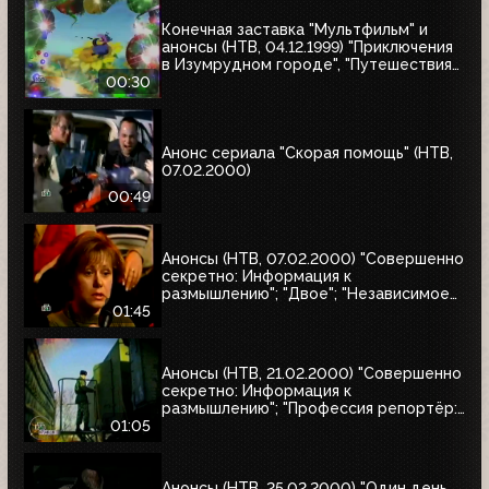
Конечная заставка "Мультфильм" и
анонсы (НТВ, 04.12.1999) "Приключения
в Изумрудном городе", "Путешествия
натуралиста"
00:30
Анонс сериала "Скорая помощь" (НТВ,
07.02.2000)
00:49
Анонсы (НТВ, 07.02.2000) "Совершенно
секретно: Информация к
размышлению"; "Двое"; "Независимое
расследование"
01:45
Анонсы (НТВ, 21.02.2000) "Совершенно
секретно: Информация к
размышлению"; "Профессия репортёр:
Секреты соцгорода"
01:05
Анонсы (НТВ, 25.02.2000) "Один день