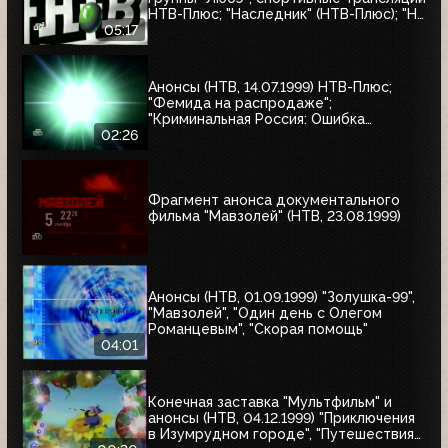
НТВ-Плюс; "Наследник" (НТВ-Плюс); "Не
послать ли нам гонца?"; "Мятеж";
05:17
"Разные судьбы"; "Убийцы"; "А зори
здесь тихие"
Анонсы (НТВ, 14.07.1999) НТВ-Плюс;
"Фемида на распродаже";
"Криминальная Россия: Ошибка
киллера"; "Месть женщины"
02:26
Фрагмент анонса документального
фильма "Мавзолей" (НТВ, 23.08.1999)
Анонсы (НТВ, 01.09.1999) "Золушка-99",
"Мавзолей", "Один день с Олегом
Романцевым", "Скорая помощь"
04:01
Конечная заставка "Мультфильм" и
анонсы (НТВ, 04.12.1999) "Приключения
в Изумрудном городе", "Путешествия