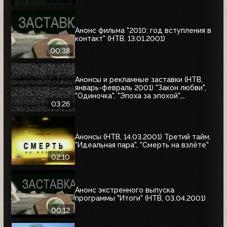
Анонс фильма "2010: год вступления в
контакт" (НТВ, 13.01.2001)
00:38
Анонсы и рекламные заставки (НТВ,
январь-февраль 2001) "Закон любви",
"Одиночка", "Эпоха за эпохой",
"Альбино-Аллигатор", "Охотник на
03:26
оленей"
Анонсы (НТВ, 14.03.2001) Третий тайм,
"Идеальная пара", "Смерть на взлёте"
02:10
Анонс экстренного выпуска
программы "Итоги" (НТВ, 03.04.2001)
00:12