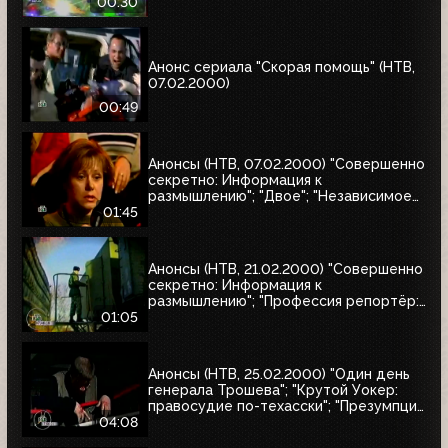
натуралиста"
00:30
Анонс сериала "Скорая помощь" (НТВ,
07.02.2000)
00:49
Анонсы (НТВ, 07.02.2000) "Совершенно
секретно: Информация к
размышлению"; "Двое"; "Независимое
расследование"
01:45
Анонсы (НТВ, 21.02.2000) "Совершенно
секретно: Информация к
размышлению"; "Профессия репортёр:
Секреты соцгорода"
01:05
Анонсы (НТВ, 25.02.2000) "Один день
генерала Трошева"; "Крутой Уокер:
правосудие по-техасски"; "Презумпция
невиновности"; "Улицы разбитых
04:08
фонарей-2: Трубка фирмы Данхилл";