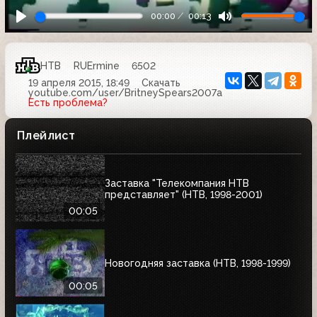
00:00
00:13
НТВ
RUErmine
6502
19 апреля 2015, 18:49
Скачать
youtube.com/user/BritneySpears2007a
Есть проблема?
Плейлист
Заставка "Телекомпания НТВ
представляет" (НТВ, 1998-2001)
00:05
Новогодняя заставка (НТВ, 1998-1999)
00:05