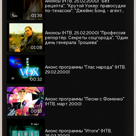
Анонсы (НТВ, 25.02.2000) "Без
рецепта"; "Крутой Уокер: правосудие
по-техасски"; "Джеймс Бонд - агент
007. Бриллианты остаются навсегда"
01:39
Анонсы (НТВ, 25.02.2000) "Профессия
репортёр: Секреты соцгорода"; "Один
день генерала Трошева"
01:08
Анонс программы "Глас народа" (НТВ,
29.02.2000)
00:32
Анонс программы "Песни с Фоменко"
(НТВ, март 2000)
00:13
Анонс программы "Итоги" (НТВ,
25.03.2000)