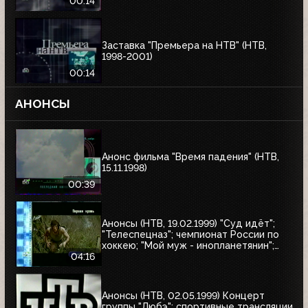
00:14
Заставка "Премьера на НТВ" (НТВ,
1998-2001)
00:14
АНОНСЫ
Анонс фильма "Время падения" (НТВ,
15.11.1998)
00:39
Анонсы (НТВ, 19.02.1999) "Суд идёт";
"Телеспецназ"; чемпионат России по
хоккею; "Мой муж - инопланетянин";
"Эскадрон гусар летучих"; "Любовные
04:16
истории, которые потрясли мир"; "Её
звали Никита"; "Рэмбо: Первая кровь"
Анонсы (НТВ, 02.05.1999) Концерт
группы "Любэ"; спортивные трансляции