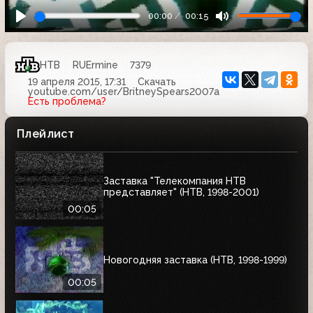
00:00
00:15
НТВ
RUErmine
7379
19 апреля 2015, 17:31
Скачать
youtube.com/user/BritneySpears2007a
Есть проблема?
Плейлист
Заставка "Телекомпания НТВ
представляет" (НТВ, 1998-2001)
00:05
Новогодняя заставка (НТВ, 1998-1999)
00:05