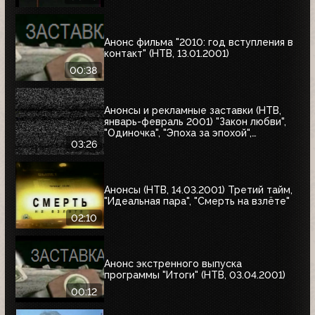
Анонс фильма "2010: год вступления в
контакт" (НТВ, 13.01.2001)
00:38
Анонсы и рекламные заставки (НТВ,
январь-февраль 2001) "Закон любви",
"Одиночка", "Эпоха за эпохой",
"Альбино-Аллигатор", "Охотник на
03:26
оленей"
Анонсы (НТВ, 14.03.2001) Третий тайм,
"Идеальная пара", "Смерть на взлёте"
02:10
Анонс экстренного выпуска
программы "Итоги" (НТВ, 03.04.2001)
00:12