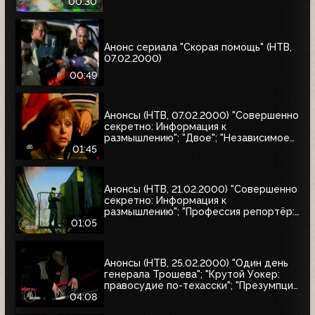
натуралиста"
00:30
Анонс сериала "Скорая помощь" (НТВ,
07.02.2000)
00:49
Анонсы (НТВ, 07.02.2000) "Совершенно
секретно: Информация к
размышлению"; "Двое"; "Независимое
расследование"
01:45
Анонсы (НТВ, 21.02.2000) "Совершенно
секретно: Информация к
размышлению"; "Профессия репортёр:
Секреты соцгорода"
01:05
Анонсы (НТВ, 25.02.2000) "Один день
генерала Трошева"; "Крутой Уокер:
правосудие по-техасски"; "Презумпция
невиновности"; "Улицы разбитых
04:08
фонарей-2: Трубка фирмы Данхилл";