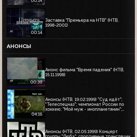
00:14
Заставка "Премьера на НТВ" (НТВ,
1998-2001)
00:14
АНОНСЫ
Анонс фильма "Время падения" (НТВ,
15.11.1998)
00:39
Анонсы (НТВ, 19.02.1999) "Суд идёт";
"Телеспецназ"; чемпионат России по
хоккею; "Мой муж - инопланетянин";
"Эскадрон гусар летучих"; "Любовные
04:16
истории, которые потрясли мир"; "Её
звали Никита"; "Рэмбо: Первая кровь"
Анонсы (НТВ, 02.05.1999) Концерт
группы "Любэ"; спортивные трансляции