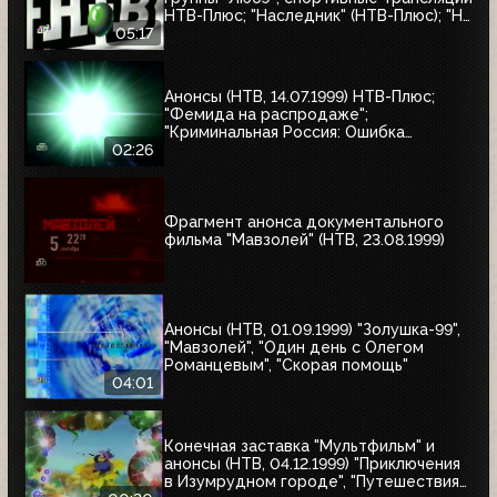
НТВ-Плюс; "Наследник" (НТВ-Плюс); "Не
послать ли нам гонца?"; "Мятеж";
05:17
"Разные судьбы"; "Убийцы"; "А зори
здесь тихие"
Анонсы (НТВ, 14.07.1999) НТВ-Плюс;
"Фемида на распродаже";
"Криминальная Россия: Ошибка
киллера"; "Месть женщины"
02:26
Фрагмент анонса документального
фильма "Мавзолей" (НТВ, 23.08.1999)
Анонсы (НТВ, 01.09.1999) "Золушка-99",
"Мавзолей", "Один день с Олегом
Романцевым", "Скорая помощь"
04:01
Конечная заставка "Мультфильм" и
анонсы (НТВ, 04.12.1999) "Приключения
в Изумрудном городе", "Путешествия