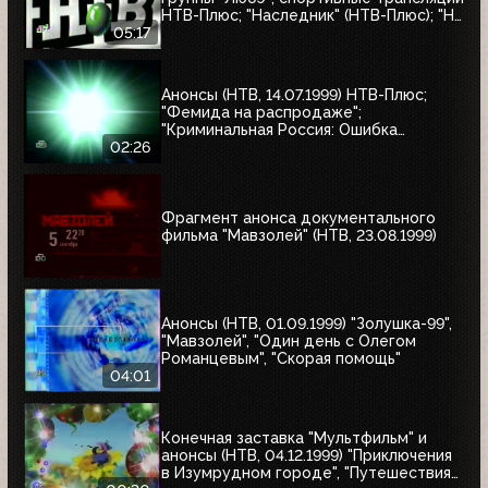
НТВ-Плюс; "Наследник" (НТВ-Плюс); "Не
послать ли нам гонца?"; "Мятеж";
05:17
"Разные судьбы"; "Убийцы"; "А зори
здесь тихие"
Анонсы (НТВ, 14.07.1999) НТВ-Плюс;
"Фемида на распродаже";
"Криминальная Россия: Ошибка
киллера"; "Месть женщины"
02:26
Фрагмент анонса документального
фильма "Мавзолей" (НТВ, 23.08.1999)
Анонсы (НТВ, 01.09.1999) "Золушка-99",
"Мавзолей", "Один день с Олегом
Романцевым", "Скорая помощь"
04:01
Конечная заставка "Мультфильм" и
анонсы (НТВ, 04.12.1999) "Приключения
в Изумрудном городе", "Путешествия