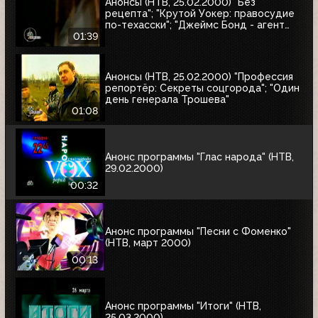
Анонсы (НТВ, 25.02.2000) "Без
рецепта"; "Крутой Уокер: правосудие
по-техасски"; "Джеймс Бонд - агент
007. Бриллианты остаются навсегда"
01:39
Анонсы (НТВ, 25.02.2000) "Профессия
репортёр: Секреты соцгорода"; "Один
день генерала Трошева"
01:08
Анонс программы "Глас народа" (НТВ,
29.02.2000)
00:32
Анонс программы "Песни с Фоменко"
(НТВ, март 2000)
00:13
Анонс программы "Итоги" (НТВ,
25.03.2000)