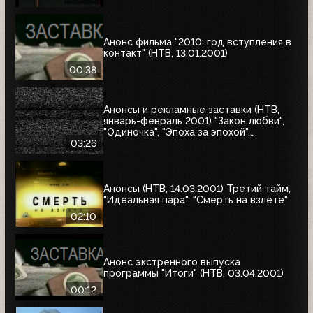
Анонс фильма "2010: год вступления в
контакт" (НТВ, 13.01.2001)
00:38
Анонсы и рекламные заставки (НТВ,
январь-февраль 2001) "Закон любви",
"Одиночка", "Эпоха за эпохой",
"Альбино-Аллигатор", "Охотник на
03:26
оленей"
Анонсы (НТВ, 14.03.2001) Третий тайм,
"Идеальная пара", "Смерть на взлёте"
02:10
Анонс экстренного выпуска
программы "Итоги" (НТВ, 03.04.2001)
00:12