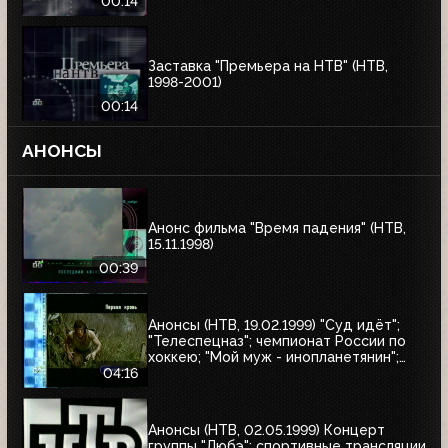
00:14
Заставка "Премьера на НТВ" (НТВ,
1998-2001)
00:14
АНОНСЫ
Анонс фильма "Время падения" (НТВ,
15.11.1998)
00:39
Анонсы (НТВ, 19.02.1999) "Суд идёт";
"Телеспецназ"; чемпионат России по
хоккею; "Мой муж - инопланетянин";
"Эскадрон гусар летучих"; "Любовные
04:16
истории, которые потрясли мир"; "Её
звали Никита"; "Рэмбо: Первая кровь"
Анонсы (НТВ, 02.05.1999) Концерт
группы "Любэ"; спортивные трансляции