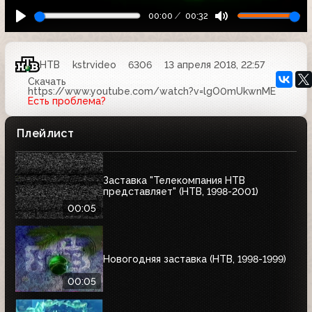
00:00
00:32
НТВ
kstrvideo
6306
13 апреля 2018, 22:57
Скачать
https://www.youtube.com/watch?v=lgO0mUkwnME
Есть проблема?
Плейлист
Заставка "Телекомпания НТВ
представляет" (НТВ, 1998-2001)
00:05
Новогодняя заставка (НТВ, 1998-1999)
00:05