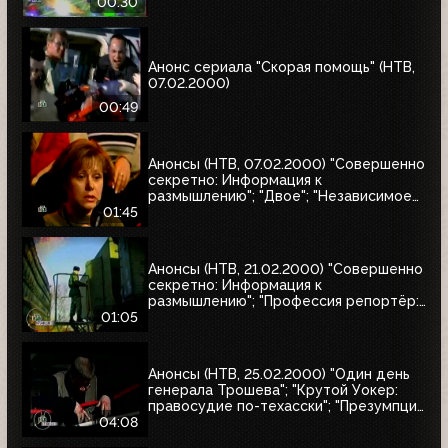
натуралиста"
00:30
Анонс сериала "Скорая помощь" (НТВ,
07.02.2000)
00:49
Анонсы (НТВ, 07.02.2000) "Совершенно
секретно: Информация к
размышлению"; "Двое"; "Независимое
расследование"
01:45
Анонсы (НТВ, 21.02.2000) "Совершенно
секретно: Информация к
размышлению"; "Профессия репортёр:
Секреты соцгорода"
01:05
Анонсы (НТВ, 25.02.2000) "Один день
генерала Трошева"; "Крутой Уокер:
правосудие по-техасски"; "Презумпция
невиновности"; "Улицы разбитых
04:08
фонарей-2: Трубка фирмы Данхилл";