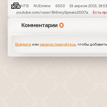
НТВ
RUErmine
6503
19 апреля 2015, 18:5
youtube.com/user/BritneySpears2007a
Есть п
0
Комментарии
Войдите
или
зарегистрируйтесь
, чтобы добавит