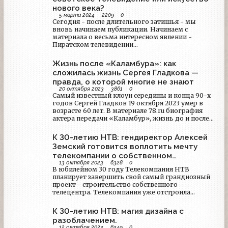
Борисовича Гутчина, внесшего бесценный вклад
нового века?
в развитие культуры и телевидения на Алтае.
5 марта 2024
2209
0
Сегодня - после длительного затишья - мы
вновь начинаем публикации. Начинаем с
материала о весьма интересном явлении -
Пиратском телевидении…
Жизнь после «Каламбура»: как
сложилась жизнь Сергея Гладкова —
правда, о которой многие не знают
20 октября 2023
3861
0
Самый известный клоун середины и конца 90-х
годов Сергей Гладков 19 октября 2023 умер в
возрасте 60 лет. В материале 78.ru биография
актера передачи «Каламбур», жизнь до и после
шоу, причина смерти, где и когда похоронят, а
также рассказываем про последние годы жизни
К 30-летию НТВ: гендиректор Алексей
Сергея Гладкова.
Земский готовится воплотить мечту
телекомпании о собственном
13 октября 2023
6328
0
телецентре.
В юбилейном 30 году Телекомпания НТВ
планирует завершить свой самый грандиозный
проект - строительство собственного
телецентра. Телекомпания уже отстроила
собственную штаб-квартиру рядом с ним на
Аргуновской улице, и туда переехал ряд
К 30-летию НТВ: магия дизайна с
административных подразделений. В 2020 году
разоблачением.
из этого района началось и вещание - дневные
12 октября 2023
6349
0