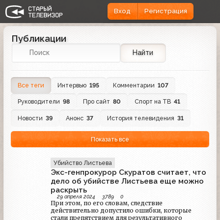
Вход
Регистрация
Публикации
Найти
Все теги
Интервью
195
Комментарии
107
Руководители
98
Про сайт
80
Спорт на ТВ
41
Новости
39
Анонс
37
История телевидения
31
Показать все
Убийство Листьева
Экс-генпрокурор Скуратов считает, что
дело об убийстве Листьева еще можно
раскрыть
29 апреля 2024
3789
0
При этом, по его словам, следствие
действительно допустило ошибки, которые
стали препятствием для результативного