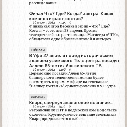
расследования
Финал Что? Где? Когда? завтра. Какая
команда играет состав?
26 апреля 2024
5545
0
Финальная игра Весенней серии «Что? Где?
Когда?» состоится 28 апреля. Против
телезрителей сыграет команда Магистра «ЧГК»,
обладателя одной бриллиантовой и четырех
«Хрустальных сов» Максима Поташева.
Официальный партнер интеллектуальной игры
Юбилей
«Что? Где? Когда?» – букмекерская компания
В Уфе 27 апреля перед историческим
«Винлайн». Где смотреть «Что? Где? Когда?» 28
апреля с командой Поташева? Трансляция
зданием уфимского Телецентра посадят
финала Весенней серии состоится на Первом
Аллею 65-летия башкирского ТВ
канале и начнется сразу после программы
26 апреля 2024
1406
0
«Время».
Церемонию посадки Аллеи 65-летия
башкирского телевидения можно будет
посмотреть в прямом эфире на телеканале
"Башкортостан 24" ориентировочно в 9.15 утра
по уфимскому времени
Регионы
Кварц свернул аналоговое вещание...
26 апреля 2024
1918
0
Ретрансляция ТНТ в подмосковном Подольске
окончена. Круглосуточное вещание телеканала
Кварц продолжается в кабеле.