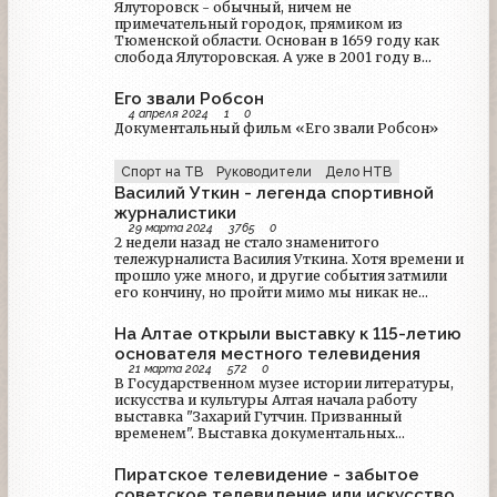
Ялуторовск - обычный, ничем не
примечательный городок, прямиком из
Тюменской области. Основан в 1659 году как
слобода Ялуторовская. А уже в 2001 году в
городе появилась своя телекомпания. О всей её
истории мы и поведуем вам в данной статье...
Его звали Робсон
4 апреля 2024
1
0
Документальный фильм «Его звали Робсон»
Спорт на ТВ
Руководители
Дело НТВ
Василий Уткин - легенда спортивной
журналистики
29 марта 2024
3765
0
2 недели назад не стало знаменитого
тележурналиста Василия Уткина. Хотя времени и
прошло уже много, и другие события затмили
его кончину, но пройти мимо мы никак не
вправе…
На Алтае открыли выставку к 115-летию
основателя местного телевидения
21 марта 2024
572
0
В Государственном музее истории литературы,
искусства и культуры Алтая начала работу
выставка "Захарий Гутчин. Призванный
временем". Выставка документальных
материалов из фонда музея ГМИЛИКА и
семейного архива Гутчиных-Скрипченко
Пиратское телевидение - забытое
посвящена 115-летию со дня рождения Захария
советское телевидение или искусство