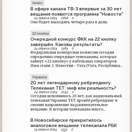
Анонс
В эфире канала ТВ-3 впервые за 30 лет
вещания появится программа "Новости"
25 апреля 2024
2618
0
Она будет выходить четыре раза в день
22 кнопка
Очередной конкурс ФКК на 22 кнопку
завершён. Каковы результаты?
24 апреля 2024
1383
0
Федеральная конкурсная комиссия сегодня
определила очередные телеканалы, которые
займут «22 кнопку» у кабельных операторов.
Ими стали: 1. Известия - Ухта (Ухта, Республика
Коми). 2. Арис (Кумертау, Республика
Башкортостан). Следующий конкурс пройдёт 29
Украина
мая для трёх городов: Норильск (Красноярский
20 лет легендарному ребрендингу.
край), Междуреченск и Берёзовский
(Кемеровская область - Кузбасс)..
Телеканал ТЕТ: миф или реальность?
24 апреля 2024
2143
0
Сегодня исполнилось 20 лет, как национальный
телеканал Украины ТЕТ провёл ребрендинг и
сменил направление на развлекательное
вещание. В истории телеканала много
подводных камней, мифов, слухов и прочего,
поэтому сегодня мы развеем множество из них и
В Новосибирске прекратилось
узнаем много интересного...
аналоговое вещание телеканала РБК
14 апреля 2024
1551
0