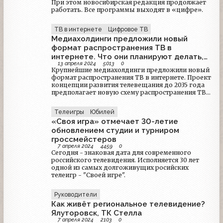
При этом новосибирская редакция продолжает
работать. Все программы выходят в «цифре».
ТВ в интернете
Цифровое ТВ
Медиахолдинги предложили новый
формат распространения ТВ в
интернете. Что они планируют делать,
13 апреля 2024
5013
0
когда зрители стали реже смотреть
Крупнейшие медиахолдинги предложили новый
телевизор?
формат распространения ТВ в интернете. Проект
концепции развития телевещания до 2035 года
предполагает новую схему распространения ТВ-
каналов. Их планируют продвигать онлайн через
единое приложение с таргетированной рекламой
Телеигры
Юбилей
и дополнительными сервисами.
«Своя игра» отмечает 30-летие
обновлением студии и турниром
гроссмейстеров
7 апреля 2024
4459
0
Сегодня - знаковая дата для современного
российского телевидения. Исполняется 30 лет
одной из самых долгоживущих росийских
телеигр - "Своей игре".
Руководители
Как живёт региональное телевидение?
Ялуторовск, ТК Стелла
7 апреля 2024
2103
0