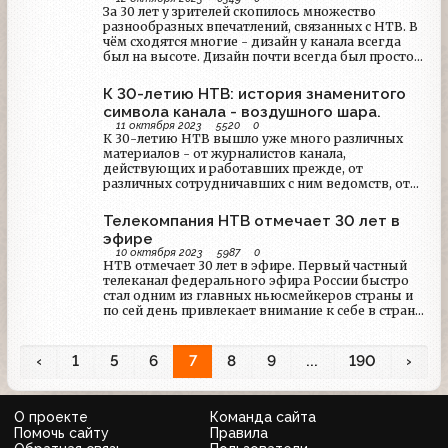
выпуски программы "Сегодня" стали выходить в
За 30 лет у зрителей скопилось множество
эфир из открытой студии, выходящей
разнообразных впечатлений, связанных с НТВ. В
широкими окнами на основание Останкинской
чём сходятся многие - дизайн у канала всегда
телебашни и здание АСК-1. Но это было только
был на высоте. Дизайн почти всегда был просто
начало. Телецентр, задуманный ещё в 1995 году,
шедевральным. И разные умельцы пытались его
строился с 2012 года, с тех пор стройка то кипела,
повторить. Сегодня мы расскажем о том, что за
К 30-летию НТВ: история знаменитого
то замирала - и вот наконец выходит на
заставки выходили на канале и какими
финишную прямую. Об этом и о других
символа канала - воздушного шара.
средствами эта магия могла достигаться.
перспективах телекомпании её гендиректор
11 октября 2023
5520
0
К 30-летию НТВ вышло уже много различных
Алексей Земский рассказал в интервью
материалов - от журналистов канала,
"Российской газете".
действующих и работавших прежде, от
различных сотрудничавших с ним ведомств, от
связанных с ним персон... Мы нашли интересный
материал в региональном ежемесячнике
Телекомпания НТВ отмечает 30 лет в
Республики Коми "Регион". Главный герой
эфире
материала - воздухоплаватель Павел Холод -
10 октября 2023
5987
0
рассказывает о своём опыте и своих аэростатах.
НТВ отмечает 30 лет в эфире. Первый частный
Один из них - тот самый зелёный шар, который в
телеканал федерального эфира России быстро
2003 году и в последующие годы красовался на
стал одним из главных ньюсмейкеров страны и
заставках канала. Эту статью мы предлагаем
по сей день привлекает внимание к себе в стране
Вашему вниманию.
и мире.
‹
1
5
6
7
8
9
...
190
›
О проекте
Команда сайта
Помочь сайту
Правила