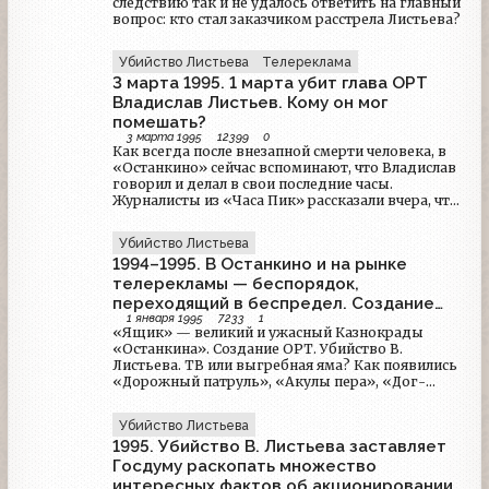
следствию так и не удалось ответить на главный
вопрос: кто стал заказчиком расстрела Листьева?
Убийство Листьева
Телереклама
3 марта 1995. 1 марта убит глава ОРТ
Владислав Листьев. Кому он мог
помешать?
3 марта 1995
12399
0
Как всегда после внезапной смерти человека, в
«Останкино» сейчас вспоминают, что Владислав
говорил и делал в свои последние часы.
Журналисты из «Часа Пик» рассказали вчера, что
он был такой же как всегда, разве только стал в
последнее время более задумчивым. Это
Убийство Листьева
связывали с его новым назначением. Да в день
1994–1995. В Останкино и на рынке
последнего эфира сказал в ответ на переживания
режиссера передачи что у героя передачи мятая
телерекламы — беспорядок,
рубашка: «В крахмальной рубашке только в
переходящий в беспредел. Создание
гроб кладут».
1 января 1995
7233
1
ОРТ и убийство В. Листьева
«Ящик» — великий и ужасный Казнокрады
«Останкина». Создание ОРТ. Убийство В.
Листьева. ТВ или выгребная яма? Как появились
«Дорожный патруль», «Акулы пера», «Дог-
шоу». Изгнание с ТВ Александра Солженицына.
Как «ушли» О. Попцова и привели Э. Сагалаева.
Убийство Листьева
СМИ ставят на Ельцина, а Ельцин ставит на СМИ.
1995. Убийство В. Листьева заставляет
Пир во время чумы.
Госдуму раскопать множество
интересных фактов об акционировании