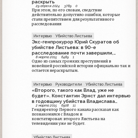
раскрыть
29 апреля 2024
3789
0
При этом, по его словам, следствие
действительно допустило ошибки, которые
стали препятствием для результативного
расследования
Интервью
Убийство Листьева
Экс-генпрокурор Юрий Скуратов об
убийстве Листьева: в 90-е
расследование почти завершили,
8 марта 2015
6489
1
но помешали покровители из Кремля
Одно из самых громких преступлений в
новейшей российской истории официально так и
остается нераскрытым.
Интервью
Руководители
Убийство Листьева
«Второго, такого как Влад, уже не
будет». Константин Эрнст дал интервью
в годовщину убийства Владислава
2 марта 2015
6908
11
Листьева
Гендиректор Первого канала рассказал как
познакомился с Владом и
констатировал: второго Листьева на
телевидении уже не будет.
Убийство Листьева