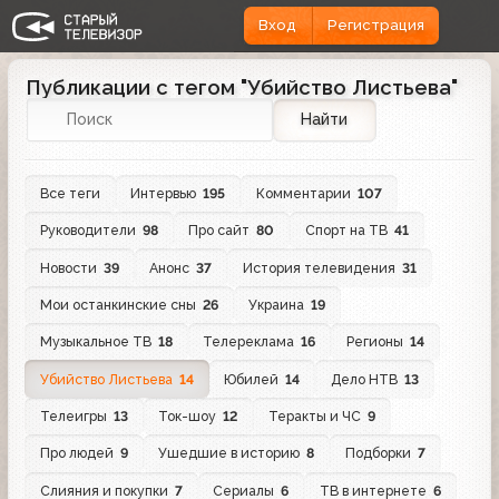
Вход
Регистрация
Публикации с тегом "Убийство Листьева"
Найти
Все теги
Интервью
195
Комментарии
107
Руководители
98
Про сайт
80
Спорт на ТВ
41
Новости
39
Анонс
37
История телевидения
31
Мои останкинские сны
26
Украина
19
Музыкальное ТВ
18
Телереклама
16
Регионы
14
Убийство Листьева
14
Юбилей
14
Дело НТВ
13
Телеигры
13
Ток-шоу
12
Теракты и ЧС
9
Про людей
9
Ушедшие в историю
8
Подборки
7
Слияния и покупки
7
Сериалы
6
ТВ в интернете
6