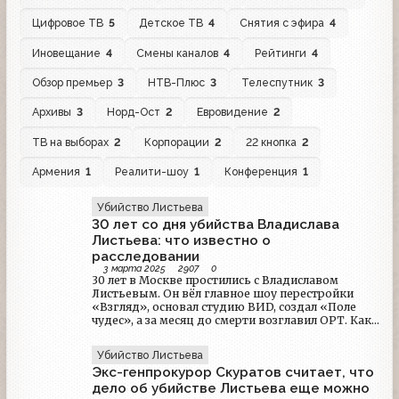
Цифровое ТВ
5
Детское ТВ
4
Снятия с эфира
4
Иновещание
4
Смены каналов
4
Рейтинги
4
Обзор премьер
3
НТВ-Плюс
3
Телеспутник
3
Архивы
3
Норд-Ост
2
Евровидение
2
ТВ на выборах
2
Корпорации
2
22 кнопка
2
Армения
1
Реалити-шоу
1
Конференция
1
Убийство Листьева
30 лет со дня убийства Владислава
Листьева: что известно о
расследовании
3 марта 2025
2907
0
30 лет в Москве простились с Владиславом
Листьевым. Он вёл главное шоу перестройки
«Взгляд», основал студию ВИD, создал «Поле
чудес», а за месяц до смерти возглавил ОРТ. Как
шло расследование и есть ли шанс раскрыть
убийство?
Убийство Листьева
Экс-генпрокурор Скуратов считает, что
дело об убийстве Листьева еще можно