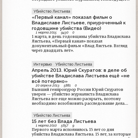
и главы ОРТ - Владислава Листьева. Программа
вышла в эфир вечером 2 марта 1995 года, на
Убийство Листьева
следующий день после убийства Листьева.По
«Первый канал» показал фильм о
теме: Выпуски новостей 20 лет назад: Владислав
Листьев убитРанее в сети можно было найти
Владиславе Листьеве, приуроченный к
версию телепрограммы с хронометражом около
годовщине убийства (Видео)
90 минут, в новой версии содержатся кадры
1 марта 2015
9430
0
прощания с Владиславом Листьевым, не
1 марта, в день годовщины убийства Владислава
показанные в эфире.Обсуждение убийства
Листьева, «Первый канал» показал
Владислава Листьева (1 канал Останкино,
документальный фильм «Влад Листьев. Взгляд
02.03.1995)По теме: Выпуски новостей 20 лет
через двадцать лет».
назад: Владислав Листьев убит.
Интервью
Убийство Листьева
Апрель 2013. Юрий Скуратов: в деле об
убийстве Владислава Листьева ещё «не
всё потеряно»
20 апреля 2013
5881
0
Бывший генпрокурор России Юрий Скуратов
уверен — убийство журналиста Владислава
Листьева все еще можно раскрыть, поэтому
необходимо возобновить расследование дела.
По мнению Скуратова, сперва требуется
допросить гендиректора Первого канала
Убийство Листьева
Константина Эрнста, который в интервью
15 лет без Влада Листьева
журналисту Евгению Левковичу, якобы, назвал
1 марта 2010
5657
9
заказчиком преступления предпринимателя
Первого марта исполнилось 15 лет со дня
Сергея Лисовского.
убийства Владислава Листьева. 15 лет, за которые