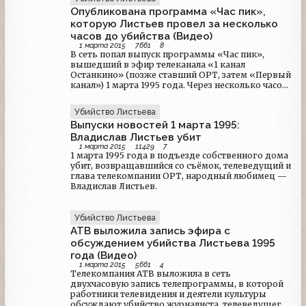
Опубликована программа «Час пик»,
которую Листьев провел за несколько
часов до убийства (Видео)
1 марта 2015
7661
8
В сеть попал выпуск программы «Час пик»,
вышедший в эфир телеканала «1 канал
Останкино» (позже ставший ОРТ, затем «Первый
канал») 1 марта 1995 года. Через несколько часов
после завершения съёмок, ведущего —
Владислава Листьева, застрелили.Запись
Убийство Листьева
программы оказалась в распоряжении дочери
Выпуски новостей 1 марта 1995:
гостя программы - Андрея Врублевского.
Владислав Листьев убит
1 марта 2015
11429
7
1 марта 1995 года в подъезде собственного дома
убит, возвращавшийся со съёмок, телеведущий и
глава телекомпании ОРТ, народный любимец —
Владислав Листьев.
Убийство Листьева
АТВ выложила запись эфира с
обсуждением убийства Листьева 1995
года (Видео)
1 марта 2015
5661
4
Телекомпания АТВ выложила в сеть
двухчасовую запись телепрограммы, в которой
работники телевидения и деятели культуры
обсуждают убийство журналиста, телеведущего