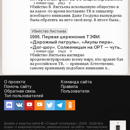
1 января 1995
4653
0
ОРТ
Убийство В. Листьева всколыхнуло общество и
на какое-то время поставило ТВ в эпицентр
всеобщего внимания. Даже Госдума вынуждена
была обратить на него свой взор. В итоге была
создана депутатская комиссия по вопросам
акционирования «Останкина», которая сумела
Убийство Листьева
раскопать много чего интересного. Она,
1995. Первая церемония ТЭФИ.
например, впервые публично озвучила имена
учредителей и членов совета директоров
«Дорожный патруль», «Акулы пера»,
«Останкина», которые до этого были скрыты от
«Дог-шоу». Солженицын на ОРТ — чуть
широкой общественности.
1 января 1995
10431
0
меньше года
Убийство Листьева наглядно
продемонстрировало всему миру, кто правит бал
на российском ТВ, — криминал. Естественно,
самому криминалу подобное внимание к
собственным делам было невыгодно, поэтому
было сделано все, чтобы люди (в том числе и
телевизионные) побыстрее забыли об этом
О проекте
Команда сайта
убийстве. Короче, телевизионное сообщество не
Помочь сайту
Правила
долго горевало по Листьеву.
Обратная связь
Пользователи
Топ пользователей
Дизайн и верстка сайта © «Старый телевизор»; 2008 - 2026 Все
аудио- и видеоматериалы, размещённые на сайте, принадлежат