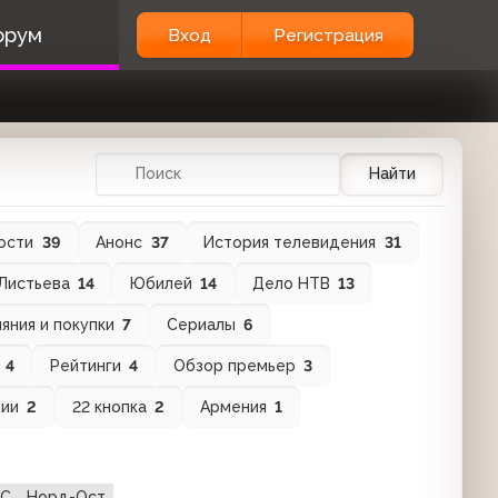
орум
Вход
Регистрация
Найти
ости
39
Анонс
37
История телевидения
31
 Листьева
14
Юбилей
14
Дело НТВ
13
яния и покупки
7
Сериалы
6
в
4
Рейтинги
4
Обзор премьер
3
ции
2
22 кнопка
2
Армения
1
ЧС
Норд-Ост