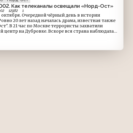
002. Как телеканалы освещали «Норд-Ост»
002
12982
1
ой чёрный день в истории
ст". В 21 час по Москве террористы захватили
 Дубровке. Вскоре вся страна наблюдала
ой практически в прямом эфире. По материалам
 времени мы можем представить, как это было.
РЕМЯ@staroetv_su