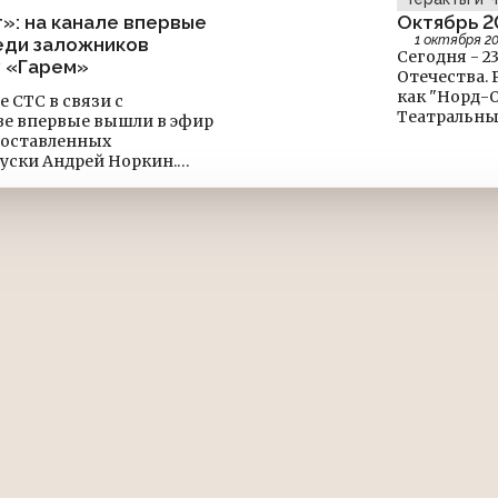
»: на канале впервые
Октябрь 2
1 октября 2
еди заложников
Сегодня - 23 октября. Очередн
у «Гарем»
Отечества. Ровно 20 лет назад началась драма, известная также
как "Норд-О
ле СТС в связи с
Театральный центр на
е впервые вышли в эфир
за их судьб
доставленных
прессы того
уски Андрей Норкин.
#МинувшееВ
ущей строкой. Каждые
кундные сообщения о том,
енеральный директор
й рассказал о том, почему
тот шаг.