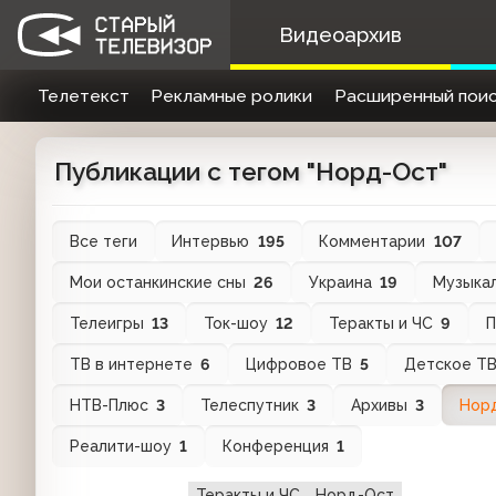
Видеоархив
Телетекст
Рекламные ролики
Расширенный поис
Публикации с тегом "Норд-Ост"
Все теги
Интервью
195
Комментарии
107
Мои останкинские сны
26
Украина
19
Музыка
Телеигры
13
Ток-шоу
12
Теракты и ЧС
9
П
ТВ в интернете
6
Цифровое ТВ
5
Детское Т
НТВ-Плюс
3
Телеспутник
3
Архивы
3
Нор
Реалити-шоу
1
Конференция
1
Теракты и ЧС
Норд-Ост