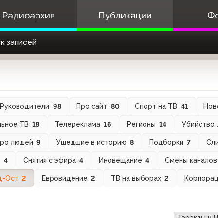
Радиоархив
Публикации
Ф
к записей
Руководители
98
Про сайт
80
Спорт на ТВ
41
Нов
льное ТВ
18
Телереклама
16
Регионы
14
Убийство
ро людей
9
Ушедшие в историю
8
Подборки
7
Сли
В
4
Снятия с эфира
4
Иновещание
4
Смены канало
д-Ост
2
Евровидение
2
ТВ на выборах
2
Корпора
Теракты и 