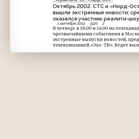
Октябрь 2002. СТС и «Норд-Ост
вышли экстренные новости; ср
оказался участник реалити-шо
1 октября 2002
9120
2
В четверг в 18:00 и 24:00 на телекана
чрезвычайными событиями в Москв
экстренные выпуски новостей, пре
телекомпанией «Эхо-ТВ». Ведет вып
Последние новости передаются бег
полчаса в эфире СТС выходят 30-се
что происходит на месте события.Г
телеканала СТС Александр Роднянски
развлекательный канал решился на э