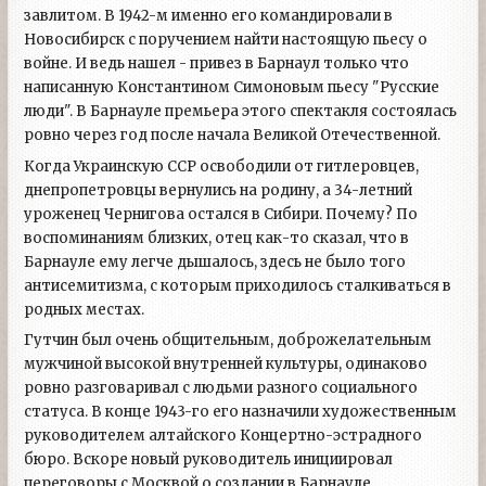
завлитом. В 1942-м именно его командировали в
Новосибирск с поручением найти настоящую пьесу о
войне. И ведь нашел - привез в Барнаул только что
написанную Константином Симоновым пьесу "Русские
люди". В Барнауле премьера этого спектакля состоялась
ровно через год после начала Великой Отечественной.
Когда Украинскую ССР освободили от гитлеровцев,
днепропетровцы вернулись на родину, а 34-летний
уроженец Чернигова остался в Сибири. Почему? По
воспоминаниям близких, отец как-то сказал, что в
Барнауле ему легче дышалось, здесь не было того
антисемитизма, с которым приходилось сталкиваться в
родных местах.
Гутчин был очень общительным, доброжелательным
мужчиной высокой внутренней культуры, одинаково
ровно разговаривал с людьми разного социального
статуса. В конце 1943-го его назначили художественным
руководителем алтайского Концертно-эстрадного
бюро. Вскоре новый руководитель инициировал
переговоры с Москвой о создании в Барнауле