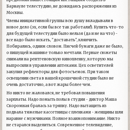
Барнауле телестудию, не дожидаясь распоряжения из
Москвы.
Члены инициативной группы всю душу вкладывали в
новое дело (эх, если бы все так работали!). Купить что-то
для будущей телестудии было нельзя (да и не на что) -
все надо было искать, "доставать", клянчить.
Побирались, одним словом. Писчей бумаги даже не было,
о пишущей машинке только мечтали. Первые сюжеты
снимали на рентгеновскую кинопленку, которую мы
выпросили в управлении аптеками. Цех осветителей
закупил рефлекторы для фотосъемок. При таком
освещении света в нашей крошечной студии было не
очень достаточно, а вот жары более чем.
Но никто не жаловался, не требовал повышения
зарплаты. Надо помыть полы в студии - диктор Маша
Скоромная бралась за тряпку. Надо вытащить из
подвала тяжелые кассетницы с пленками - женщины шли
наравне с мужчинами. Полное взаимопонимание. Никто
не старался выделиться. Современное телевидение,