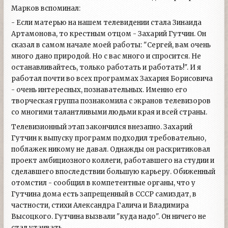
Марков вспоминал:
- Если матерью на нашем телевидении стала Зинаида
Артамонова, то крестным отцом - Захарий Гутчин. Он
сказал в самом начале моей работы: "Сергей, вам очень
много дано природой. Но с вас много и спросится. Не
останавливайтесь, только работать и работать!". И я
работал почти во всех программах Захария Борисовича
- очень интересных, познавательных. Именно его
творческая группа познакомила с экранов телевизоров
со многими талантливыми людьми края и всей страны.
Телевизионный этап закончился внезапно. Захарий
Гутчин к выпуску программ подходил требовательно,
поблажек никому не давал. Однажды он раскритиковал
проект амбициозного коллеги, работавшего на студии и
сделавшего впоследствии большую карьеру. Обиженный
отомстил - сообщил в компетентные органы, что у
Гутчина дома есть запрещенный в СССР самиздат, в
частности, стихи Александра Галича и Владимира
Высоцкого. Гутчина вызвали "куда надо". Он ничего не
стал утаивать.