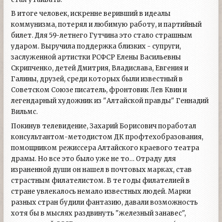
В итоге человек, искренне веривший в идеалы
коммунизма, потерял и любимую работу, и партийный
билет. Для 59-летнего Гутчина это стало страшным
ударом. Выручила поддержка близких - супруги,
заслуженной артистки РСФСР Елены Васильевны
Скрипченко, детей Дмитрия, Владислава, Евгения и
Галины, друзей, среди которых были известный в
Советском Союзе писатель, фронтовик Лев Квин и
легендарный художник из "Алтайской правды" Геннадий
Вильмс.
Покинув телевидение, Захарий Борисович поработал
консультантом-методистом ДК профтехобразования,
помощником режиссера Алтайского краевого театра
драмы. Но все это было уже не то… Отраду для
израненной души он нашел в почтовых марках, став
страстным филателистом. В те годы филателией в
стране увлекалось немало известных людей. Марки
разных стран будили фантазию, давали возможность
хотя бы в мыслях раздвинуть "железный занавес",