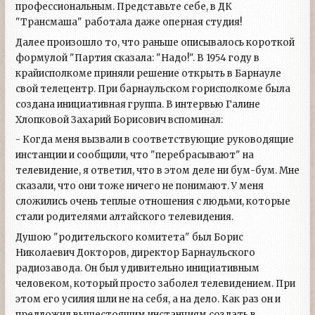
профессиональным. Представьте себе, в ДК
"Трансмаша" работала даже оперная студия!
Далее произошло то, что раньше описывалось короткой
формулой "Партия сказала: "Надо!". В 1954 году в
крайисполкоме приняли решение открыть в Барнауле
свой телецентр. При барнаульском горисполкоме была
создана инициативная группа. В интервью Галине
Хлопковой Захарий Борисович вспоминал:
- Когда меня вызвали в соответствующие руководящие
инстанции и сообщили, что "перебрасывают" на
телевидение, я ответил, что в этом деле ни бум-бум. Мне
сказали, что они тоже ничего не понимают. У меня
сложились очень теплые отношения с людьми, которые
стали родителями алтайского телевидения.
Душою "родительского комитета" был Борис
Николаевич Докторов, директор Барнаульского
радиозавода. Он был удивительно инициативным
человеком, который просто заболел телевидением. При
этом его усилия шли не на себя, а на дело. Как раз он и
предложил вышестоящим инстанциям создать в