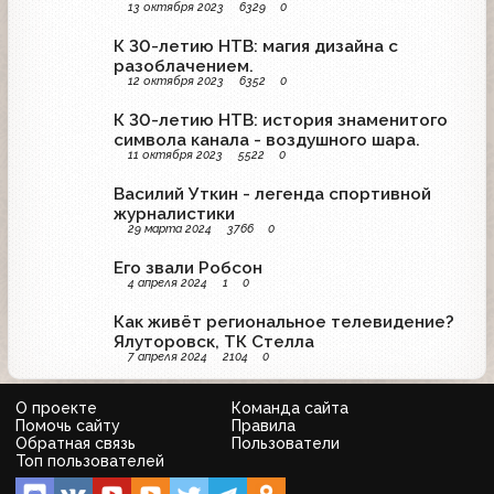
13 октября 2023
6329
0
телецентре.
К 30-летию НТВ: магия дизайна с
разоблачением.
12 октября 2023
6352
0
К 30-летию НТВ: история знаменитого
символа канала - воздушного шара.
11 октября 2023
5522
0
Василий Уткин - легенда спортивной
журналистики
29 марта 2024
3766
0
Его звали Робсон
4 апреля 2024
1
0
Как живёт региональное телевидение?
Ялуторовск, ТК Стелла
7 апреля 2024
2104
0
О проекте
Команда сайта
Помочь сайту
Правила
Обратная связь
Пользователи
Топ пользователей