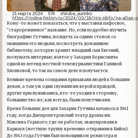
21 марта 2024
574
shiruba_aurinko
https://rodina-history.ru/2024/03/18/reg-sibfo/na-altae-o
Кому-то может показаться, что у выставки пафосное,
"старорежимное" название. Но, если подробно изучить
биографию Гутчина, посидеть за одним столом со
знавшими его людьми, посмотреть домашнюю
библиотеку, которую хранит младший сын Евгений,
послушать интервью, взятое у Захария Борисовича
одной из легенд местной тележурналистики Галиной
Хлопковой, то так на самом деле и получается.
Великие времена созидания призывали людей к большим
делам, а там уж одни служили им верой и правдой,
другие прислуживались, кто-то уходил в сторонку,
большинство же, как всегда, были попутчиками.
Время больших дел для Захария Гутчина началось в 1941
году, когда Днепропетровский театр драмы им.
Максима Горького, где он работал, эвакуировали в
Барнаул (местную труппу временно отправили в Бийск).
До 1943 года Гутчин был помощником режиссера и