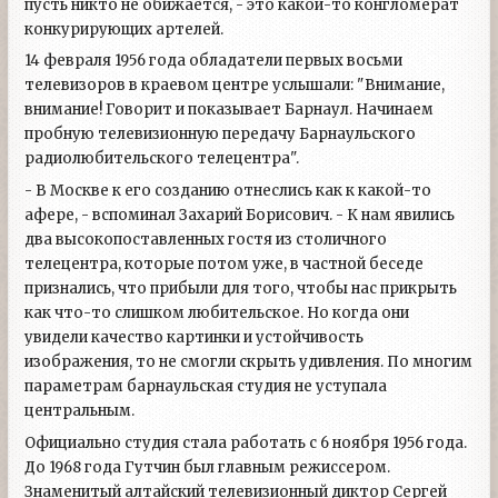
пусть никто не обижается, - это какой-то конгломерат
конкурирующих артелей.
14 февраля 1956 года обладатели первых восьми
телевизоров в краевом центре услышали: "Внимание,
внимание! Говорит и показывает Барнаул. Начинаем
пробную телевизионную передачу Барнаульского
радиолюбительского телецентра".
- В Москве к его созданию отнеслись как к какой-то
афере, - вспоминал Захарий Борисович. - К нам явились
два высокопоставленных гостя из столичного
телецентра, которые потом уже, в частной беседе
признались, что прибыли для того, чтобы нас прикрыть
как что-то слишком любительское. Но когда они
увидели качество картинки и устойчивость
изображения, то не смогли скрыть удивления. По многим
параметрам барнаульская студия не уступала
центральным.
Официально студия стала работать с 6 ноября 1956 года.
До 1968 года Гутчин был главным режиссером.
Знаменитый алтайский телевизионный диктор Сергей