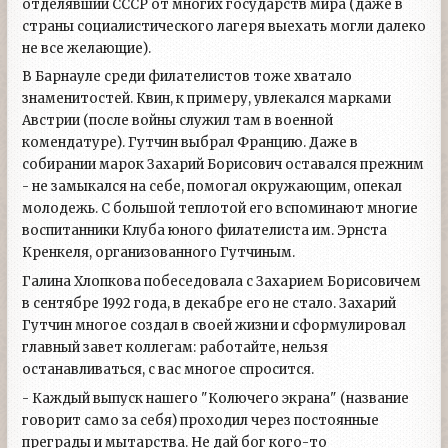
отделявший СССР от многих государств мира (даже в
страны социалистического лагеря выехать могли далеко
не все желающие).
В Барнауле среди филателистов тоже хватало
знаменитостей. Квин, к примеру, увлекался марками
Австрии (после войны служил там в военной
комендатуре). Гутчин выбрал Францию. Даже в
собирании марок Захарий Борисович оставался прежним
- не замыкался на себе, помогал окружающим, опекал
молодежь. С большой теплотой его вспоминают многие
воспитанники Клуба юного филателиста им. Эрнста
Кренкеля, организованного Гутчиным.
Галина Хлопкова побеседовала с Захарием Борисовичем
в сентябре 1992 года, в декабре его не стало. Захарий
Гутчин многое создал в своей жизни и сформулировал
главный завет коллегам: работайте, нельзя
останавливаться, с вас многое спросится.
- Каждый выпуск нашего "Колючего экрана" (название
говорит само за себя) проходил через постоянные
преграды и мытарства. Не дай бог кого-то