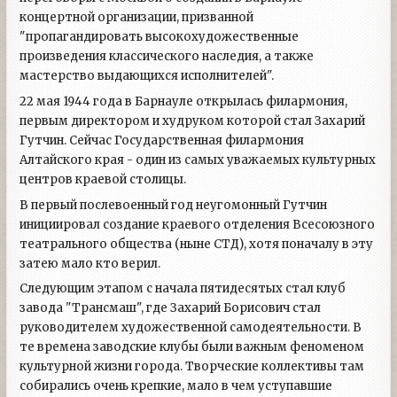
концертной организации, призванной
"пропагандировать высокохудожественные
произведения классического наследия, а также
мастерство выдающихся исполнителей".
22 мая 1944 года в Барнауле открылась филармония,
первым директором и худруком которой стал Захарий
Гутчин. Сейчас Государственная филармония
Алтайского края - один из самых уважаемых культурных
центров краевой столицы.
В первый послевоенный год неугомонный Гутчин
инициировал создание краевого отделения Всесоюзного
театрального общества (ныне СТД), хотя поначалу в эту
затею мало кто верил.
Следующим этапом с начала пятидесятых стал клуб
завода "Трансмаш", где Захарий Борисович стал
руководителем художественной самодеятельности. В
те времена заводские клубы были важным феноменом
культурной жизни города. Творческие коллективы там
собирались очень крепкие, мало в чем уступавшие