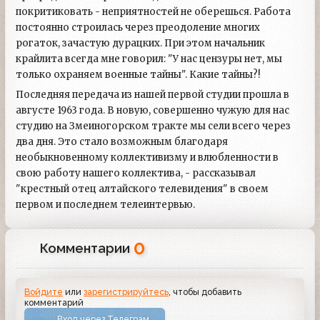
покритиковать - неприятностей не оберешься. Работа
постоянно строилась через преодоление многих
рогаток, зачастую дурацких. При этом начальник
крайлита всегда мне говорил: "У нас цензуры нет, мы
только охраняем военные тайны". Какие тайны?!
Последняя передача из нашей первой студии прошла в
августе 1963 года. В новую, совершенно чужую для нас
студию на Змеиногорском тракте мы сели всего через
два дня. Это стало возможным благодаря
необыкновенному коллективизму и влюбленности в
свою работу нашего коллектива, - рассказывал
"крестный отец алтайского телевидения" в своем
первом и последнем телеинтервью.
0
Комментарии
Войдите
или
зарегистрируйтесь
, чтобы добавить
комментарий
Вход через Телеграм