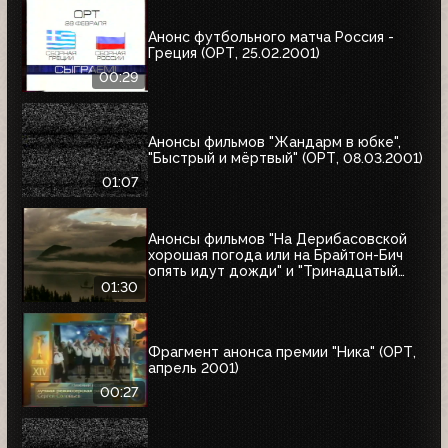
Анонс футбольного матча Россия -
Греция (ОРТ, 25.02.2001)
00:29
Анонсы фильмов "Жандарм в юбке",
"Быстрый и мёртвый" (ОРТ, 08.03.2001)
01:07
Анонсы фильмов "На Дерибасовской
хорошая погода или на Брайтон-Бич
опять идут дожди" и "Тринадцатый
воин" (ОРТ, 18.03.2001)
01:30
Фрагмент анонса премии "Ника" (ОРТ,
апрель 2001)
00:27