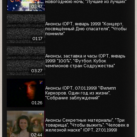
новогоднюю ночь; "Лучшие из лучших"
03:47
Анонсы (ОРТ, январь 1999) "Концерт,
посвящённый Дню спасателя", "Чтобы
помнили"
01:17
Анонсы, заставка и часы (ОРТ, январь
1999) "100%", "Футбол. Кубок
чемпионов стран Содружества"
03:27
Анонсы (ОРТ, 07.01.1999) "Филипп
Киркоров. Один год из жизни",
"Собрание заблуждений"
01:26
Анонсы Секретные материалы", "Три
товарища", "Чтобы выжить", "Человек в
железной маске" (ОРТ, 27.01.1999)
02:44