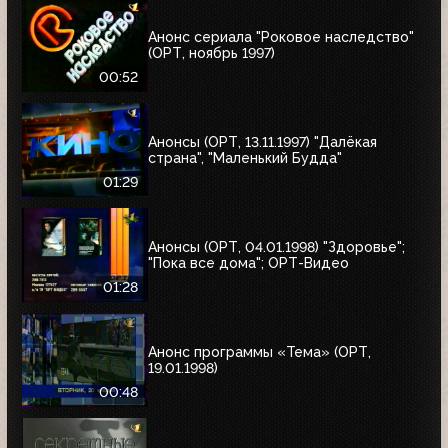
Анонс сериала "Роковое наследство"
(ОРТ, ноябрь 1997)
00:52
Анонсы (ОРТ, 13.11.1997) "Далёкая
страна", "Маленький Будда"
01:29
Анонсы (ОРТ, 04.01.1998) "Здоровье";
"Пока все дома"; ОРТ-Видео
01:28
Анонс программы «Тема» (ОРТ,
19.01.1998)
00:48