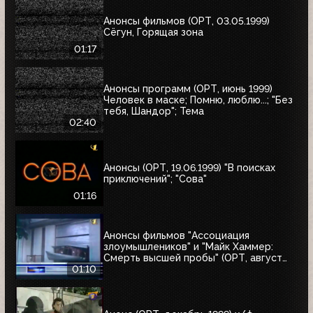
Анонсы фильмов (ОРТ, 03.05.1999)
Сёгун, Горящая зона
01:17
Анонсы программ (ОРТ, июнь 1999)
Человек в маске; Помню, люблю...; "Без
тебя, Шандор"; Тема
02:40
Анонсы (ОРТ, 19.06.1999) "В поисках
приключений"; "Сова"
01:16
Анонсы фильмов "Ассоциация
злоумышлеников" и "Майк Хаммер:
Смерть высшей пробы" (ОРТ, август
1999)
01:10