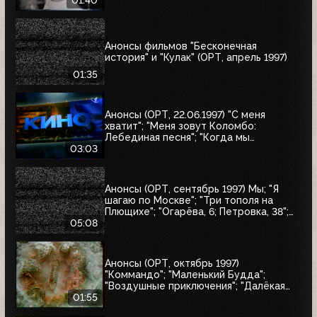
01:40
Анонсы фильмов "Бесконечная
история" и "Кулак" (ОРТ, апрель 1997)
01:35
Анонсы (ОРТ, 22.06.1997) "С меня
хватит"; "Меня зовут Коломбо:
Лебединая песня"; "Когда мы
встретимся вновь"; "Воры в законе"
03:03
Анонсы (ОРТ, сентябрь 1997) Мы; "Я
шагаю по Москве"; "Три тополя на
Плющихе"; "Огарёва, 6; Петровка, 38";
"Покровские ворота"; "Московские
05:08
каникулы"; "Дом на Трубной"
Анонсы (ОРТ, октябрь 1997)
"Коммандо"; "Маленький Будда";
"Воздушные приключения"; "Далёкая
страна"; "Одиссея"; "Чужие"; "Берегись
01:55
автомобиля"