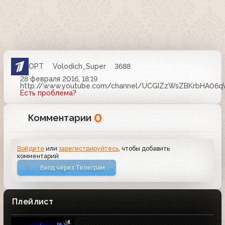
ОРТ
Volodich_Super
3688
28 февраля 2016, 18:19
http://www.youtube.com/channel/UCGIZzWsZBKrbHA06q
Есть проблема?
0
Комментарии
Войдите
или
зарегистрируйтесь
, чтобы добавить
комментарий
Вход через Телеграм
Плейлист