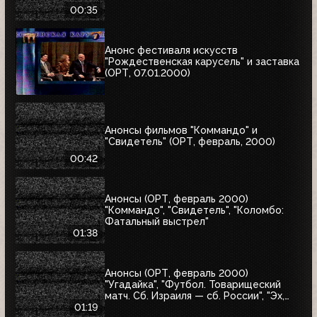
00:35
Анонс фестиваля искусств
"Рождественская карусель" и заставка
(ОРТ, 07.01.2000)
Анонсы фильмов "Коммандо" и
"Свидетель" (ОРТ, февраль, 2000)
00:42
Анонсы (ОРТ, февраль 2000)
"Коммандо", "Свидетель", "Коломбо:
Фатальный выстрел"
01:38
Анонсы (ОРТ, февраль 2000)
"Угадайка", "Футбол. Товарищеский
матч. Сб. Израиля — сб. России", "Эх,
Семёновна!"
01:19