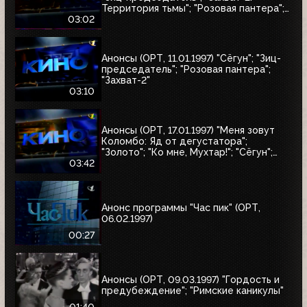
Территория тьмы"; "Розовая пантера";
"Сёгун"
03:02
Анонсы (ОРТ, 11.01.1997) "Сёгун"; "Зиц-
председатель"; "Розовая пантера";
"Захват-2"
03:10
Анонсы (ОРТ, 17.01.1997) "Меня зовут
Коломбо: Яд от дегустатора";
"Золото"; "Ко мне, Мухтар!"; "Сёгун";
"Полтергейст"
03:42
Анонс программы "Час пик" (ОРТ,
06.02.1997)
00:27
Анонсы (ОРТ, 09.03.1997) "Гордость и
предубеждение"; "Римские каникулы"