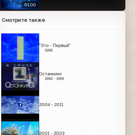
01:00
Смотрите также
Часы Первого канала (2000-2011)
Утренние
01:01
"Это - Первый"
1995
Часы Первого канала (2000-2011)
Вечерние
01:01
Останкино
1992 - 1995
РЕКЛАМНЫЕ ЗАСТАВКИ (ЯНВАРЬ-СЕНТЯБРЬ
1997)
2004 - 2011
Рекламные заставки (ОРТ, 01.01.1997-
03.10.1997)
00:36
2001 - 2003