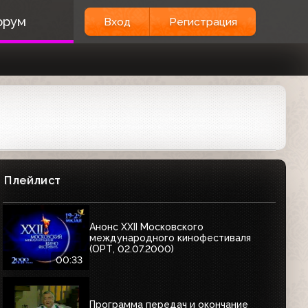
орум
Вход
Регистрация
Плейлист
Анонс XXII Московского
международного кинофестиваля
(ОРТ, 02.07.2000)
00:33
Программа передач и окончание