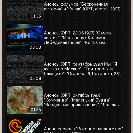
Анонсы фильмов "Бесконечная
история" и "Кулак" (ОРТ, апрель 1997)
01:35
Анонсы (ОРТ, 22.06.1997) "С меня
хватит"; "Меня зовут Коломбо:
Лебединая песня"; "Когда мы
встретимся вновь"; "Воры в законе"
03:03
Анонсы (ОРТ, сентябрь 1997) Мы; "Я
шагаю по Москве"; "Три тополя на
Плющихе"; "Огарёва, 6; Петровка, 38";
"Покровские ворота"; "Московские
05:08
каникулы"; "Дом на Трубной"
Анонсы (ОРТ, октябрь 1997)
"Коммандо"; "Маленький Будда";
"Воздушные приключения"; "Далёкая
страна"; "Одиссея"; "Чужие"; "Берегись
01:55
автомобиля"
Анонс сериала "Роковое наследство"