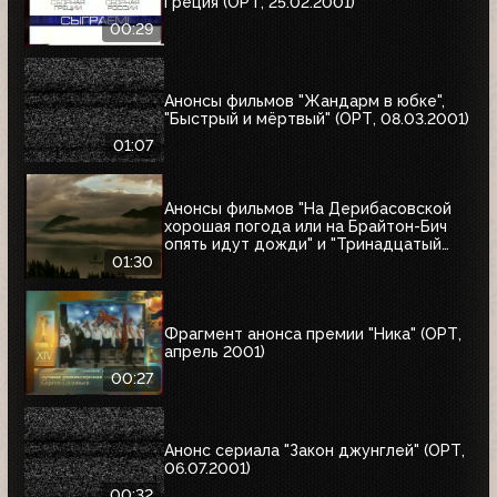
Греция (ОРТ, 25.02.2001)
00:29
Анонсы фильмов "Жандарм в юбке",
"Быстрый и мёртвый" (ОРТ, 08.03.2001)
01:07
Анонсы фильмов "На Дерибасовской
хорошая погода или на Брайтон-Бич
опять идут дожди" и "Тринадцатый
воин" (ОРТ, 18.03.2001)
01:30
Фрагмент анонса премии "Ника" (ОРТ,
апрель 2001)
00:27
Анонс сериала "Закон джунглей" (ОРТ,
06.07.2001)
00:32