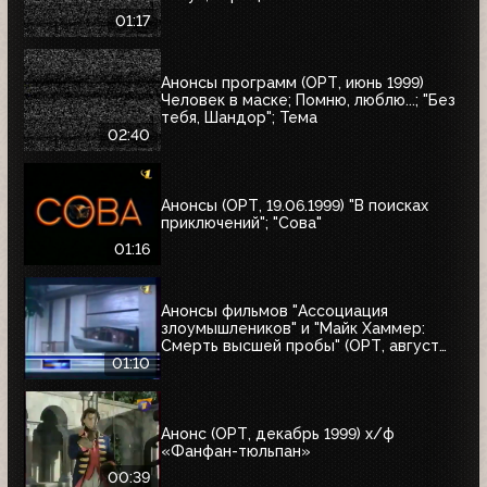
01:17
Анонсы программ (ОРТ, июнь 1999)
Человек в маске; Помню, люблю...; "Без
тебя, Шандор"; Тема
02:40
Анонсы (ОРТ, 19.06.1999) "В поисках
приключений"; "Сова"
01:16
Анонсы фильмов "Ассоциация
злоумышлеников" и "Майк Хаммер:
Смерть высшей пробы" (ОРТ, август
1999)
01:10
Анонс (ОРТ, декабрь 1999) х/ф
«Фанфан-тюльпан»
00:39