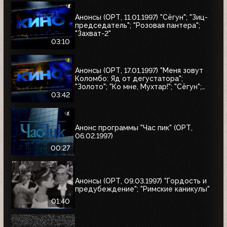
Анонсы (ОРТ, 11.01.1997) "Сёгун"; "Зиц-
председатель"; "Розовая пантера";
"Захват-2"
03:10
Анонсы (ОРТ, 17.01.1997) "Меня зовут
Коломбо: Яд от дегустатора";
"Золото"; "Ко мне, Мухтар!"; "Сёгун";
"Полтергейст"
03:42
Анонс программы "Час пик" (ОРТ,
06.02.1997)
00:27
Анонсы (ОРТ, 09.03.1997) "Гордость и
предубеждение"; "Римские каникулы"
01:40