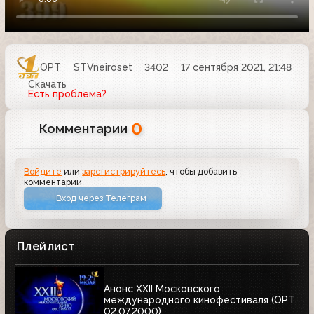
ОРТ
STVneiroset
3402
17 сентября 2021, 21:48
Скачать
Есть проблема?
0
Комментарии
Войдите
или
зарегистрируйтесь
, чтобы добавить
комментарий
Вход через Телеграм
Плейлист
Анонс XXII Московского
международного кинофестиваля (ОРТ,
02.07.2000)