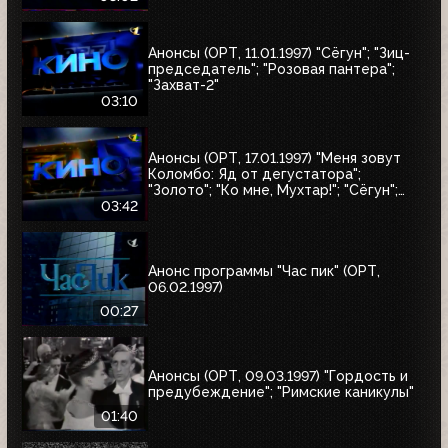
Анонсы (ОРТ, 11.01.1997) "Сёгун"; "Зиц-
председатель"; "Розовая пантера";
"Захват-2"
03:10
Анонсы (ОРТ, 17.01.1997) "Меня зовут
Коломбо: Яд от дегустатора";
"Золото"; "Ко мне, Мухтар!"; "Сёгун";
"Полтергейст"
03:42
Анонс программы "Час пик" (ОРТ,
06.02.1997)
00:27
Анонсы (ОРТ, 09.03.1997) "Гордость и
предубеждение"; "Римские каникулы"
01:40