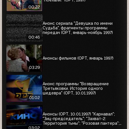
00:22
Анонс сериала "Девушка по имени
Судьба", фрагменты программы
передач (ОРТ, январь-ноябрь 1997)
00:46
Анонсы фильмов (ОРТ, январь 1997)
03:29
Анонс программы "Возвращение
Третьяковки. История одного
шедевра" (ОРТ, 10.01.1997)
01:02
Анонсы (ОРТ, 10.01.1997) "Карнавал";
"Зиц-председатель"; "Захват-2:
Территория тьмы"; "Розовая пантера";
"Сёгун"
03:02