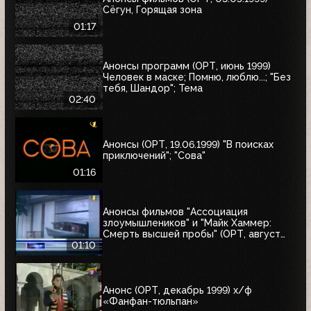
Сёгун, Горящая зона
01:17
Анонсы программ (ОРТ, июнь 1999)
Человек в маске; Помню, люблю...; "Без
тебя, Шандор"; Тема
02:40
Анонсы (ОРТ, 19.06.1999) "В поисках
приключений"; "Сова"
01:16
Анонсы фильмов "Ассоциация
злоумышлеников" и "Майк Хаммер:
Смерть высшей пробы" (ОРТ, август
1999)
01:10
Анонс (ОРТ, декабрь 1999) х/ф
«Фанфан-тюльпан»