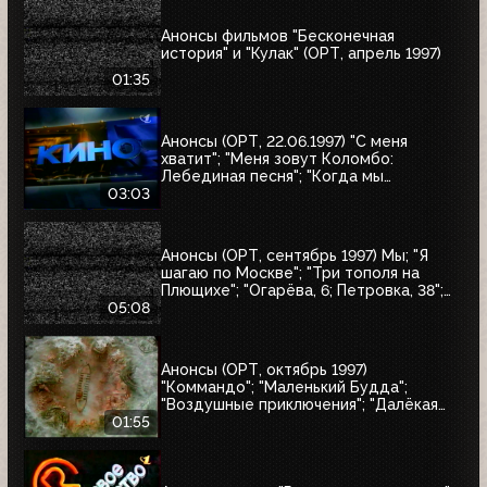
Анонсы фильмов "Бесконечная
история" и "Кулак" (ОРТ, апрель 1997)
01:35
Анонсы (ОРТ, 22.06.1997) "С меня
хватит"; "Меня зовут Коломбо:
Лебединая песня"; "Когда мы
встретимся вновь"; "Воры в законе"
03:03
Анонсы (ОРТ, сентябрь 1997) Мы; "Я
шагаю по Москве"; "Три тополя на
Плющихе"; "Огарёва, 6; Петровка, 38";
"Покровские ворота"; "Московские
05:08
каникулы"; "Дом на Трубной"
Анонсы (ОРТ, октябрь 1997)
"Коммандо"; "Маленький Будда";
"Воздушные приключения"; "Далёкая
страна"; "Одиссея"; "Чужие"; "Берегись
01:55
автомобиля"