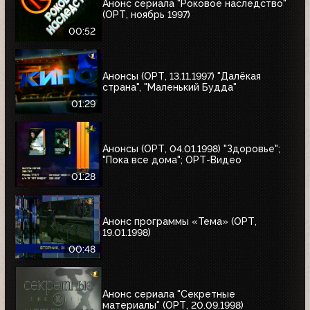
Анонс сериала "Роковое наследство"
(ОРТ, ноябрь 1997)
00:52
Анонсы (ОРТ, 13.11.1997) "Далёкая
страна", "Маленький Будда"
01:29
Анонсы (ОРТ, 04.01.1998) "Здоровье";
"Пока все дома"; ОРТ-Видео
01:28
Анонс программы «Тема» (ОРТ,
19.01.1998)
00:48
Анонс сериала "Секретные
материалы" (ОРТ, 20.09.1998)