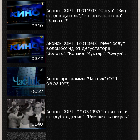
Анонсы (ОРТ, 11.01.1997) "Сёгун"; "Зиц-
председатель"; "Розовая пантера";
"Захват-2"
03:10
Анонсы (ОРТ, 17.01.1997) "Меня зовут
Коломбо: Яд от дегустатора";
"Золото"; "Ко мне, Мухтар!"; "Сёгун";
"Полтергейст"
03:42
Анонс программы "Час пик" (ОРТ,
06.02.1997)
00:27
Анонсы (ОРТ, 09.03.1997) "Гордость и
предубеждение"; "Римские каникулы"
01:40