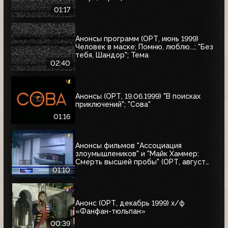
01:17
Анонсы программ (ОРТ, июнь 1999)
Человек в маске; Помню, люблю...; "Без
тебя, Шандор"; Тема
02:40
Анонсы (ОРТ, 19.06.1999) "В поисках
приключений"; "Сова"
01:16
Анонсы фильмов "Ассоциация
злоумышлеников" и "Майк Хаммер:
Смерть высшей пробы" (ОРТ, август
1999)
01:10
Анонс (ОРТ, декабрь 1999) х/ф
«Фанфан-тюльпан»
00:39