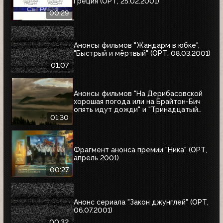
Греция (ОРТ, 25.02.2001)
00:29
Анонсы фильмов "Жандарм в юбке",
"Быстрый и мёртвый" (ОРТ, 08.03.2001)
01:07
Анонсы фильмов "На Дерибасовской
хорошая погода или на Брайтон-Бич
опять идут дожди" и "Тринадцатый
воин" (ОРТ, 18.03.2001)
01:30
Фрагмент анонса премии "Ника" (ОРТ,
апрель 2001)
00:27
Анонс сериала "Закон джунглей" (ОРТ,
06.07.2001)
00:32