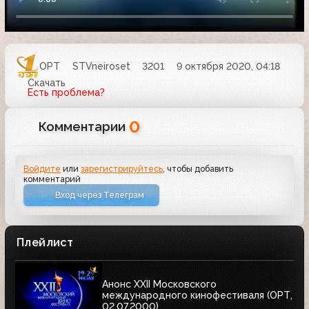
ОРТ
STVneiroset
3201
9 октября 2020, 04:18
Скачать
Есть проблема?
0
Комментарии
Войдите
или
зарегистрируйтесь
, чтобы добавить
комментарий
Вход через Телеграм
Плейлист
Анонс XXII Московского
международного кинофестиваля (ОРТ,
02.07.2000)