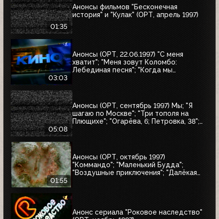
Анонсы фильмов "Бесконечная
история" и "Кулак" (ОРТ, апрель 1997)
01:35
Анонсы (ОРТ, 22.06.1997) "С меня
хватит"; "Меня зовут Коломбо:
Лебединая песня"; "Когда мы
встретимся вновь"; "Воры в законе"
03:03
Анонсы (ОРТ, сентябрь 1997) Мы; "Я
шагаю по Москве"; "Три тополя на
Плющихе"; "Огарёва, 6; Петровка, 38";
"Покровские ворота"; "Московские
05:08
каникулы"; "Дом на Трубной"
Анонсы (ОРТ, октябрь 1997)
"Коммандо"; "Маленький Будда";
"Воздушные приключения"; "Далёкая
страна"; "Одиссея"; "Чужие"; "Берегись
01:55
автомобиля"
Анонс сериала "Роковое наследство"