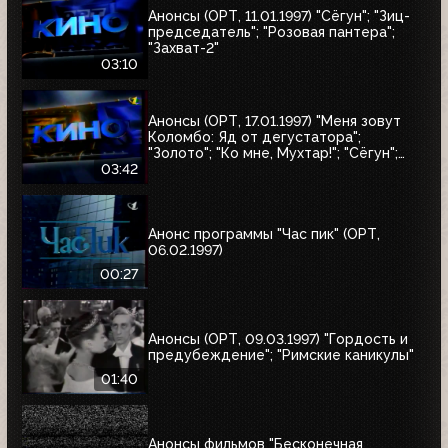
Анонсы (ОРТ, 11.01.1997) "Сёгун"; "Зиц-
председатель"; "Розовая пантера";
"Захват-2"
03:10
Анонсы (ОРТ, 17.01.1997) "Меня зовут
Коломбо: Яд от дегустатора";
"Золото"; "Ко мне, Мухтар!"; "Сёгун";
"Полтергейст"
03:42
Анонс программы "Час пик" (ОРТ,
06.02.1997)
00:27
Анонсы (ОРТ, 09.03.1997) "Гордость и
предубеждение"; "Римские каникулы"
01:40
Анонсы фильмов "Бесконечная