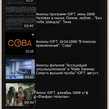
01:17
Анонсы программ (ОРТ, июнь 1999)
Человек в маске; Помню, люблю...; "Без
тебя, Шандор"; Тема
02:40
Анонсы (ОРТ, 19.06.1999) "В поисках
приключений"; "Сова"
01:16
Анонсы фильмов "Ассоциация
злоумышлеников" и "Майк Хаммер:
Смерть высшей пробы" (ОРТ, август
1999)
01:10
Анонс (ОРТ, декабрь 1999) х/ф
«Фанфан-тюльпан»
00:39