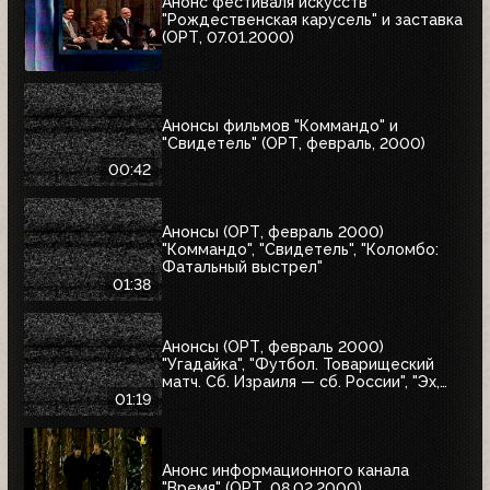
Анонс фестиваля искусств
"Рождественская карусель" и заставка
(ОРТ, 07.01.2000)
Анонсы фильмов "Коммандо" и
"Свидетель" (ОРТ, февраль, 2000)
00:42
Анонсы (ОРТ, февраль 2000)
"Коммандо", "Свидетель", "Коломбо:
Фатальный выстрел"
01:38
Анонсы (ОРТ, февраль 2000)
"Угадайка", "Футбол. Товарищеский
матч. Сб. Израиля — сб. России", "Эх,
Семёновна!"
01:19
Анонс информационного канала
"Время" (ОРТ, 08.02.2000)