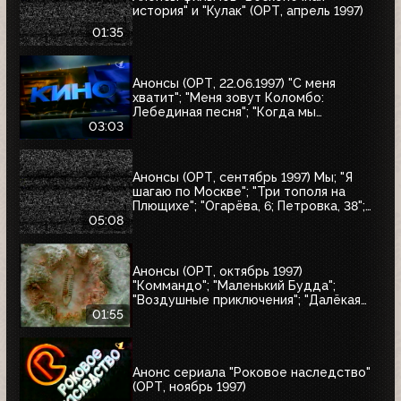
история" и "Кулак" (ОРТ, апрель 1997)
01:35
Анонсы (ОРТ, 22.06.1997) "С меня
хватит"; "Меня зовут Коломбо:
Лебединая песня"; "Когда мы
встретимся вновь"; "Воры в законе"
03:03
Анонсы (ОРТ, сентябрь 1997) Мы; "Я
шагаю по Москве"; "Три тополя на
Плющихе"; "Огарёва, 6; Петровка, 38";
"Покровские ворота"; "Московские
05:08
каникулы"; "Дом на Трубной"
Анонсы (ОРТ, октябрь 1997)
"Коммандо"; "Маленький Будда";
"Воздушные приключения"; "Далёкая
страна"; "Одиссея"; "Чужие"; "Берегись
01:55
автомобиля"
Анонс сериала "Роковое наследство"
(ОРТ, ноябрь 1997)