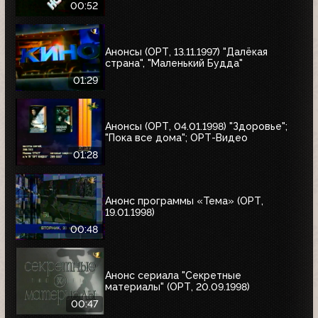
00:52
Анонсы (ОРТ, 13.11.1997) "Далёкая
страна", "Маленький Будда"
01:29
Анонсы (ОРТ, 04.01.1998) "Здоровье";
"Пока все дома"; ОРТ-Видео
01:28
Анонс программы «Тема» (ОРТ,
19.01.1998)
00:48
Анонс сериала "Секретные
материалы" (ОРТ, 20.09.1998)
00:47