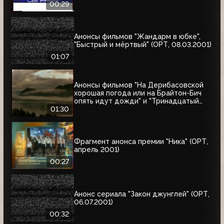
00:29
Анонсы фильмов "Жандарм в юбке",
"Быстрый и мёртвый" (ОРТ, 08.03.2001)
01:07
Анонсы фильмов "На Дерибасовской
хорошая погода или на Брайтон-Бич
опять идут дожди" и "Тринадцатый
воин" (ОРТ, 18.03.2001)
01:30
Фрагмент анонса премии "Ника" (ОРТ,
апрель 2001)
00:27
Анонс сериала "Закон джунглей" (ОРТ,
06.07.2001)
00:32