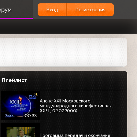
орум
Вход
Регистрация
Плейлист
Анонс XXII Московского
международного кинофестиваля
(ОРТ, 02.07.2000)
00:33
Программа передач и окончание