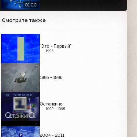
01:00
Смотрите также
Часы Первого канала (2000-2011)
Утренние
01:01
"Это - Первый"
1995
Часы Первого канала (2000-2011)
Вечерние
01:01
1995 - 1996
РЕКЛАМНЫЕ ЗАСТАВКИ (ЯНВАРЬ-СЕНТЯБРЬ
1997)
Останкино
1992 - 1995
Рекламные заставки (ОРТ, 01.01.1997-
03.10.1997)
00:36
2004 - 2011