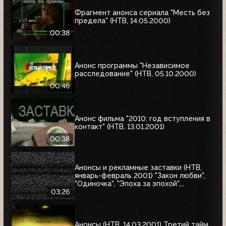
Фрагмент анонса сериала "Месть без
предела" (НТВ, 14.05.2000)
00:38
Анонс программы "Независимое
расследование" (НТВ, 05.10.2000)
00:46
Анонс фильма "2010: год вступления в
контакт" (НТВ, 13.01.2001)
00:38
Анонсы и рекламные заставки (НТВ,
январь-февраль 2001) "Закон любви",
"Одиночка", "Эпоха за эпохой",
"Альбино-Аллигатор", "Охотник на
03:26
оленей"
Анонсы (НТВ, 14.03.2001) Третий тайм,