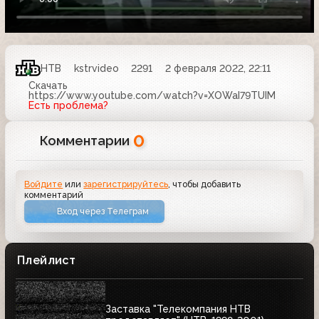
НТВ
kstrvideo
2291
2 февраля 2022, 22:11
Скачать
https://www.youtube.com/watch?v=XOWaI79TUIM
Есть проблема?
0
Комментарии
Войдите
или
зарегистрируйтесь
, чтобы добавить
комментарий
Вход через Телеграм
Плейлист
Заставка "Телекомпания НТВ