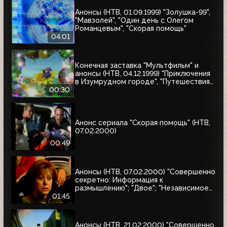
Анонсы (НТВ, 01.09.1999) "Золушка-99",
"Мавзолей", "Один день с Олегом
Романцевым", "Скорая помощь"
04:01
Конечная заставка "Мультфильм" и
анонсы (НТВ, 04.12.1999) "Приключения
в Изумрудном городе", "Путешествия
натуралиста"
00:30
Анонс сериала "Скорая помощь" (НТВ,
07.02.2000)
00:49
Анонсы (НТВ, 07.02.2000) "Совершенно
секретно: Информация к
размышлению"; "Двое"; "Независимое
расследование"
01:45
Анонсы (НТВ, 21.02.2000) "Совершенно