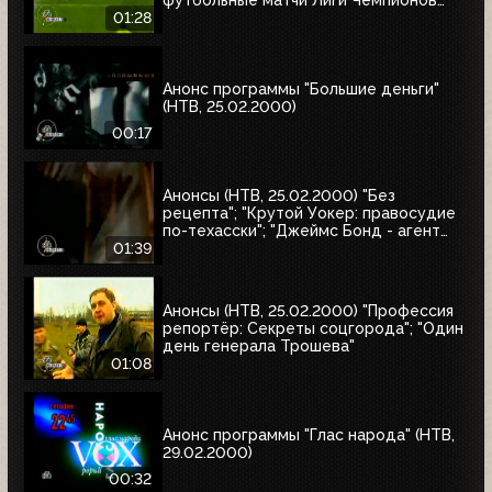
футбольные матчи Лиги Чемпионов
УЕФА
01:28
Анонс программы "Большие деньги"
(НТВ, 25.02.2000)
00:17
Анонсы (НТВ, 25.02.2000) "Без
рецепта"; "Крутой Уокер: правосудие
по-техасски"; "Джеймс Бонд - агент
007. Бриллианты остаются навсегда"
01:39
Анонсы (НТВ, 25.02.2000) "Профессия
репортёр: Секреты соцгорода"; "Один
день генерала Трошева"
01:08
Анонс программы "Глас народа" (НТВ,
29.02.2000)
00:32