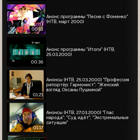
Анонс программы "Песни с Фоменко"
(НТВ, март 2000)
00:13
Анонс программы "Итоги" (НТВ,
25.03.2000)
00:36
Анонсы (НТВ, 25.03.2000) "Профессия
репортёр: Гармонист"; "Женский
взгляд Оксаны Пушкиной"
01:21
Анонсы (НТВ, 27.03.2000) "Глас
народа"; "Суд идёт"; "Экстремальные
ситуации"
01:17