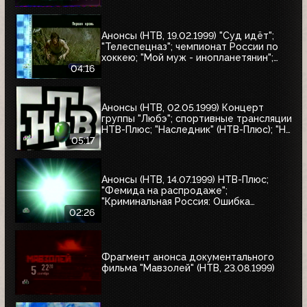
Анонсы (НТВ, 19.02.1999) "Суд идёт";
"Телеспецназ"; чемпионат России по
хоккею; "Мой муж - инопланетянин";
"Эскадрон гусар летучих"; "Любовные
04:16
истории, которые потрясли мир"; "Её
звали Никита"; "Рэмбо: Первая кровь"
Анонсы (НТВ, 02.05.1999) Концерт
группы "Любэ"; спортивные трансляции
НТВ-Плюс; "Наследник" (НТВ-Плюс); "Не
послать ли нам гонца?"; "Мятеж";
05:17
"Разные судьбы"; "Убийцы"; "А зори
здесь тихие"
Анонсы (НТВ, 14.07.1999) НТВ-Плюс;
"Фемида на распродаже";
"Криминальная Россия: Ошибка
киллера"; "Месть женщины"
02:26
Фрагмент анонса документального
фильма "Мавзолей" (НТВ, 23.08.1999)