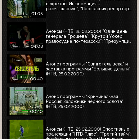
секретно: Информация к
размышлению"; "Профессия репортёр:
Секреты соцгорода"
01:05
Анонсы (НТВ, 25.02.2000) "Один день
генерала Трошева"; "Крутой Уокер:
правосудие по-техасски"; "Презумпция
невиновности"; "Улицы разбитых
04:08
фонарей-2: Трубка фирмы Данхилл";
"Интересное кино"
Анонс программы "Свидетель века" и
заставка программы "Большие деньги"
(НТВ, 25.02.2000)
00:40
Анонс программы "Криминальная
Россия: Заложники чёрного золота"
(НТВ, 25.02.2000)
00:40
Анонсы (НТВ, 25.02.2000) Спортивные
трансляции "НТВ-Плюс"; "Третий тайм";