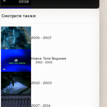
00:08
Смотрите также
Программа передач и окончание
эфира (НТВ, 17.11.2000) (+2)
2005 - 2007
Анонс программы "Независимое
расследование" (НТВ, 05.02.2001)
00:56
Новое Теле Видение
2001 - 2002
Рекламная заставка (НТВ, 2000)
00:15
2002 - 2003
Заставка "Наше кино" (НТВ, 2000)
00:13
2007 - 2014