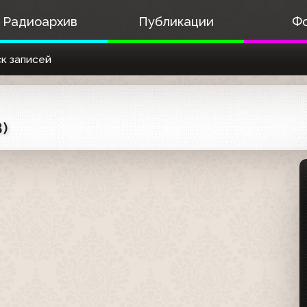
Радиоархив
Публикации
Ф
к записей
)