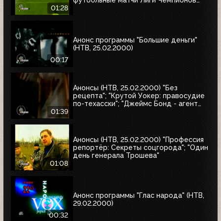
футбольные матчи Лиги Чемпионов
УЕФА
01:28
Анонс программы "Большие деньги"
(НТВ, 25.02.2000)
00:17
Анонсы (НТВ, 25.02.2000) "Без
рецепта"; "Крутой Уокер: правосудие
по-техасски"; "Джеймс Бонд - агент
007. Бриллианты остаются навсегда"
01:39
Анонсы (НТВ, 25.02.2000) "Профессия
репортёр: Секреты соцгорода"; "Один
день генерала Трошева"
01:08
Анонс программы "Глас народа" (НТВ,
29.02.2000)
00:32