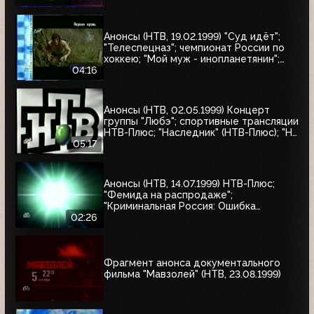
Анонсы (НТВ, 19.02.1999) "Суд идёт";
"Телеспецназ"; чемпионат России по
хоккею; "Мой муж - инопланетянин";
"Эскадрон гусар летучих"; "Любовные
04:16
истории, которые потрясли мир"; "Её
звали Никита"; "Рэмбо: Первая кровь"
Анонсы (НТВ, 02.05.1999) Концерт
группы "Любэ"; спортивные трансляции
НТВ-Плюс; "Наследник" (НТВ-Плюс); "Не
послать ли нам гонца?"; "Мятеж";
05:17
"Разные судьбы"; "Убийцы"; "А зори
здесь тихие"
Анонсы (НТВ, 14.07.1999) НТВ-Плюс;
"Фемида на распродаже";
"Криминальная Россия: Ошибка
киллера"; "Месть женщины"
02:26
Фрагмент анонса документального
фильма "Мавзолей" (НТВ, 23.08.1999)