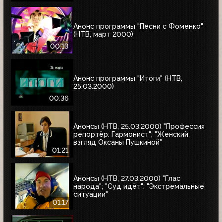
Анонс программы "Песни с Фоменко"
(НТВ, март 2000)
00:13
Анонс программы "Итоги" (НТВ,
25.03.2000)
00:36
Анонсы (НТВ, 25.03.2000) "Профессия
репортёр: Гармонист"; "Женский
взгляд Оксаны Пушкиной"
01:21
Анонсы (НТВ, 27.03.2000) "Глас
народа"; "Суд идёт"; "Экстремальные
ситуации"
01:17