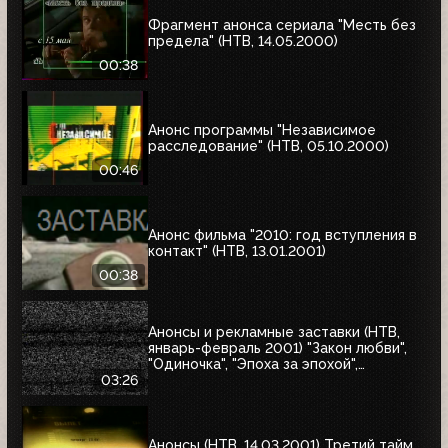
Фрагмент анонса сериала "Месть без
предела" (НТВ, 14.05.2000)
00:38
Анонс программы "Независимое
расследование" (НТВ, 05.10.2000)
00:46
Анонс фильма "2010: год вступления в
контакт" (НТВ, 13.01.2001)
00:38
Анонсы и рекламные заставки (НТВ,
январь-февраль 2001) "Закон любви",
"Одиночка", "Эпоха за эпохой",
"Альбино-Аллигатор", "Охотник на
03:26
оленей"
Анонсы (НТВ, 14.03.2001) Третий тайм,