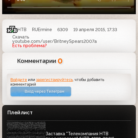
НТВ
RUErmine
6309
19 апреля 2015, 17:33
Скачать
youtube.com/user/BritneySpears2007a
Есть проблема?
0
Комментарии
Войдите
или
зарегистрируйтесь
, чтобы добавить
комментарий
Вход через Телеграм
Плейлист
Заставка "Телекомпания НТВ