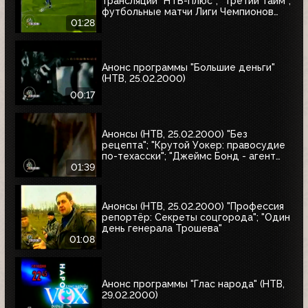
трансляции "НТВ-Плюс"; "Третий тайм";
футбольные матчи Лиги Чемпионов
УЕФА
01:28
Анонс программы "Большие деньги"
(НТВ, 25.02.2000)
00:17
Анонсы (НТВ, 25.02.2000) "Без
рецепта"; "Крутой Уокер: правосудие
по-техасски"; "Джеймс Бонд - агент
007. Бриллианты остаются навсегда"
01:39
Анонсы (НТВ, 25.02.2000) "Профессия
репортёр: Секреты соцгорода"; "Один
день генерала Трошева"
01:08
Анонс программы "Глас народа" (НТВ,
29.02.2000)