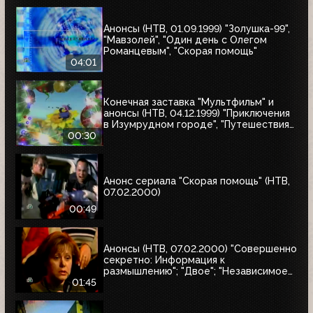
Анонсы (НТВ, 01.09.1999) "Золушка-99",
"Мавзолей", "Один день с Олегом
Романцевым", "Скорая помощь"
04:01
Конечная заставка "Мультфильм" и
анонсы (НТВ, 04.12.1999) "Приключения
в Изумрудном городе", "Путешествия
натуралиста"
00:30
Анонс сериала "Скорая помощь" (НТВ,
07.02.2000)
00:49
Анонсы (НТВ, 07.02.2000) "Совершенно
секретно: Информация к
размышлению"; "Двое"; "Независимое
расследование"
01:45