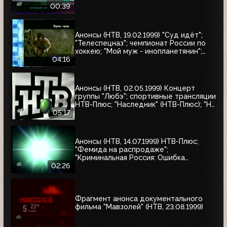
00:39
Анонсы (НТВ, 19.02.1999) "Суд идёт";
"Телеспецназ"; чемпионат России по
хоккею; "Мой муж - инопланетянин";
"Эскадрон гусар летучих"; "Любовные
04:16
истории, которые потрясли мир"; "Её
звали Никита"; "Рэмбо: Первая кровь"
Анонсы (НТВ, 02.05.1999) Концерт
группы "Любэ"; спортивные трансляции
НТВ-Плюс; "Наследник" (НТВ-Плюс); "Не
послать ли нам гонца?"; "Мятеж";
05:17
"Разные судьбы"; "Убийцы"; "А зори
здесь тихие"
Анонсы (НТВ, 14.07.1999) НТВ-Плюс;
"Фемида на распродаже";
"Криминальная Россия: Ошибка
киллера"; "Месть женщины"
02:26
Фрагмент анонса документального
фильма "Мавзолей" (НТВ, 23.08.1999)