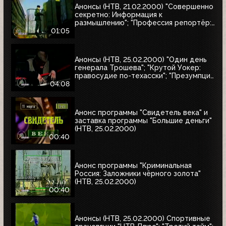
Анонсы (НТВ, 21.02.2000) "Совершенно
секретно: Информация к
размышлению"; "Профессия репортёр:
Секреты соцгорода"
01:05
Анонсы (НТВ, 25.02.2000) "Один день
генерала Трошева"; "Крутой Уокер:
правосудие по-техасски"; "Презумпция
невиновности"; "Улицы разбитых
04:08
фонарей-2: Трубка фирмы Данхилл";
"Интересное кино"
Анонс программы "Свидетель века" и
заставка программы "Большие деньги"
(НТВ, 25.02.2000)
00:40
Анонс программы "Криминальная
Россия: Заложники чёрного золота"
(НТВ, 25.02.2000)
00:40
Анонсы (НТВ, 25.02.2000) Спортивные