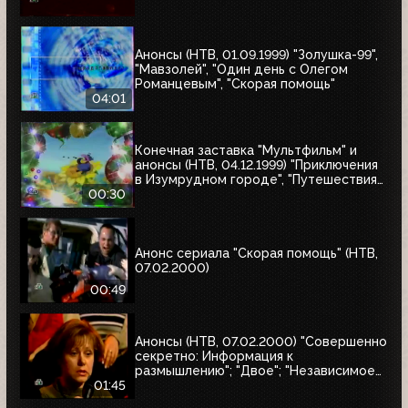
Анонсы (НТВ, 01.09.1999) "Золушка-99",
"Мавзолей", "Один день с Олегом
Романцевым", "Скорая помощь"
04:01
Конечная заставка "Мультфильм" и
анонсы (НТВ, 04.12.1999) "Приключения
в Изумрудном городе", "Путешествия
натуралиста"
00:30
Анонс сериала "Скорая помощь" (НТВ,
07.02.2000)
00:49
Анонсы (НТВ, 07.02.2000) "Совершенно
секретно: Информация к
размышлению"; "Двое"; "Независимое
расследование"
01:45