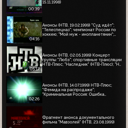
15.11.1998)
00:39
Анонсы (НТВ, 19.02.1999) "Суд идёт";
"Телеспецназ"; чемпионат России по
хоккею; "Мой муж - инопланетянин";
"Эскадрон гусар летучих"; "Любовные
04:16
истории, которые потрясли мир"; "Её
звали Никита"; "Рэмбо: Первая кровь"
Анонсы (НТВ, 02.05.1999) Концерт
группы "Любэ"; спортивные трансляции
НТВ-Плюс; "Наследник" (НТВ-Плюс); "Не
послать ли нам гонца?"; "Мятеж";
05:17
"Разные судьбы"; "Убийцы"; "А зори
здесь тихие"
Анонсы (НТВ, 14.07.1999) НТВ-Плюс;
"Фемида на распродаже";
"Криминальная Россия: Ошибка
киллера"; "Месть женщины"
02:26
Фрагмент анонса документального
фильма "Мавзолей" (НТВ, 23.08.1999)