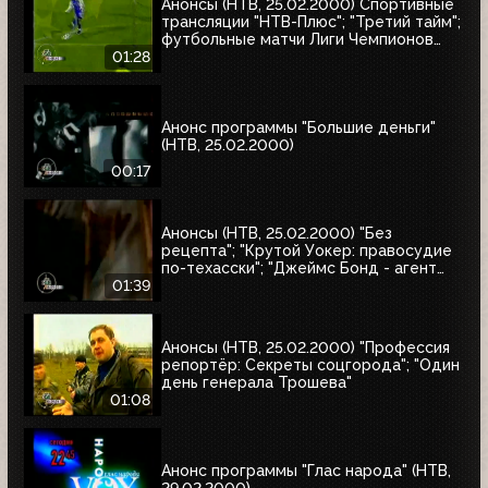
Анонсы (НТВ, 25.02.2000) Спортивные
трансляции "НТВ-Плюс"; "Третий тайм";
футбольные матчи Лиги Чемпионов
УЕФА
01:28
Анонс программы "Большие деньги"
(НТВ, 25.02.2000)
00:17
Анонсы (НТВ, 25.02.2000) "Без
рецепта"; "Крутой Уокер: правосудие
по-техасски"; "Джеймс Бонд - агент
007. Бриллианты остаются навсегда"
01:39
Анонсы (НТВ, 25.02.2000) "Профессия
репортёр: Секреты соцгорода"; "Один
день генерала Трошева"
01:08
Анонс программы "Глас народа" (НТВ,
29.02.2000)