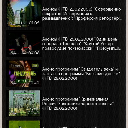
Анонсы (НТВ, 21.02.2000) "Совершенно
секретно: Информация к
размышлению"; "Профессия репортёр:
Секреты соцгорода"
01:05
Анонсы (НТВ, 25.02.2000) "Один день
генерала Трошева"; "Крутой Уокер:
правосудие по-техасски"; "Презумпция
невиновности"; "Улицы разбитых
04:08
фонарей-2: Трубка фирмы Данхилл";
"Интересное кино"
Анонс программы "Свидетель века" и
заставка программы "Большие деньги"
(НТВ, 25.02.2000)
00:40
Анонс программы "Криминальная
Россия: Заложники чёрного золота"
(НТВ, 25.02.2000)
00:40