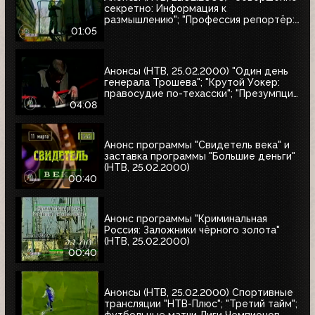
секретно: Информация к
размышлению"; "Профессия репортёр:
Секреты соцгорода"
01:05
Анонсы (НТВ, 25.02.2000) "Один день
генерала Трошева"; "Крутой Уокер:
правосудие по-техасски"; "Презумпция
невиновности"; "Улицы разбитых
04:08
фонарей-2: Трубка фирмы Данхилл";
"Интересное кино"
Анонс программы "Свидетель века" и
заставка программы "Большие деньги"
(НТВ, 25.02.2000)
00:40
Анонс программы "Криминальная
Россия: Заложники чёрного золота"
(НТВ, 25.02.2000)
00:40
Анонсы (НТВ, 25.02.2000) Спортивные
трансляции "НТВ-Плюс"; "Третий тайм";