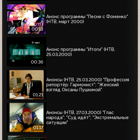
Анонс программы "Песни с Фоменко"
(НТВ, март 2000)
00:13
Анонс программы "Итоги" (НТВ,
25.03.2000)
00:36
Анонсы (НТВ, 25.03.2000) "Профессия
репортёр: Гармонист"; "Женский
взгляд Оксаны Пушкиной"
01:21
Анонсы (НТВ, 27.03.2000) "Глас
народа"; "Суд идёт"; "Экстремальные
ситуации"
01:17