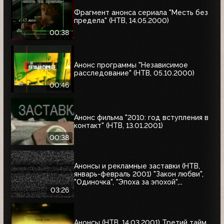
Фрагмент анонса сериала "Месть без
предела" (НТВ, 14.05.2000)
00:38
Анонс программы "Независимое
расследование" (НТВ, 05.10.2000)
00:46
Анонс фильма "2010: год вступления в
контакт" (НТВ, 13.01.2001)
00:38
Анонсы и рекламные заставки (НТВ,
январь-февраль 2001) "Закон любви",
"Одиночка", "Эпоха за эпохой",
"Альбино-Аллигатор", "Охотник на
03:26
оленей"
Анонсы (НТВ, 14.03.2001) Третий тайм,