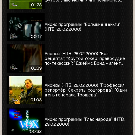
футбольные матчи Лиги Чемпионов
УЕФА
01:28
Анонс программы "Большие деньги"
(НТВ, 25.02.2000)
00:17
Анонсы (НТВ, 25.02.2000) "Без
рецепта"; "Крутой Уокер: правосудие
по-техасски"; "Джеймс Бонд - агент
007. Бриллианты остаются навсегда"
01:39
Анонсы (НТВ, 25.02.2000) "Профессия
репортёр: Секреты соцгорода"; "Один
день генерала Трошева"
01:08
Анонс программы "Глас народа" (НТВ,
29.02.2000)
00:32