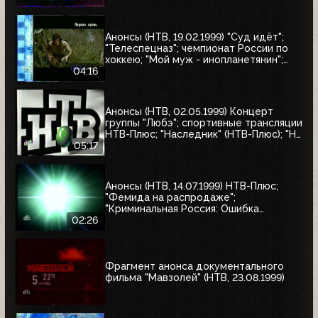
Анонсы (НТВ, 19.02.1999) "Суд идёт";
"Телеспецназ"; чемпионат России по
хоккею; "Мой муж - инопланетянин";
"Эскадрон гусар летучих"; "Любовные
04:16
истории, которые потрясли мир"; "Её
звали Никита"; "Рэмбо: Первая кровь"
Анонсы (НТВ, 02.05.1999) Концерт
группы "Любэ"; спортивные трансляции
НТВ-Плюс; "Наследник" (НТВ-Плюс); "Не
послать ли нам гонца?"; "Мятеж";
05:17
"Разные судьбы"; "Убийцы"; "А зори
здесь тихие"
Анонсы (НТВ, 14.07.1999) НТВ-Плюс;
"Фемида на распродаже";
"Криминальная Россия: Ошибка
киллера"; "Месть женщины"
02:26
Фрагмент анонса документального
фильма "Мавзолей" (НТВ, 23.08.1999)