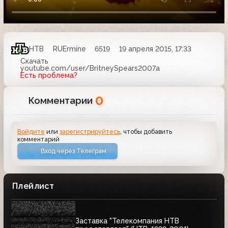
НТВ
RUErmine
6519
19 апреля 2015, 17:33
Скачать
youtube.com/user/BritneySpears2007a
Есть проблема?
0
Комментарии
Войдите
или
зарегистрируйтесь
, чтобы добавить
комментарий
Вход через Телеграм
Плейлист
Заставка "Телекомпания НТВ