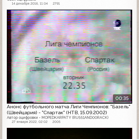
14 декабря 2016, 11:04
2791
Анонс
00:35
Анонс футбольного матча Лиги Чемпионов: "Базель"
(Швейцария) - "Спартак" (НТВ, 15.09.2002)
Автор оцифровки - MOPEDKARPATY (RU551AND00RACK)
27 января 2022, 02:02
2005
Анонс