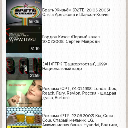
Брать Живьём (О2ТВ, 20.05.2005)
Ольга Арефьева и Шансон-Ковчег
55:05
Гордон Кихот (Первый канал,
10.07.2008) Сергей Мавроди
51:19
ЗАН (ГТРК "Башкортостан", 1999)
Национальный кадр
21:59
Реклама (ОРТ, 01.01.1998) Londa, Шок,
Reach, Fairy, Revlon, Россия - щедрая
душа, Burton's
Реклама (РТР, 22.06.2002) Kia, Coca-
Cola, Старый мельник, LG,
Алюминиевая банка, Hyundai, Балтика,