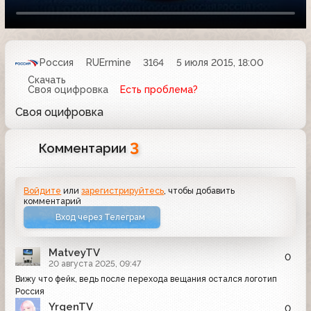
Россия
RUErmine
3164
5 июля 2015, 18:00
Скачать
Своя оцифровка
Есть проблема?
Своя оцифровка
3
Комментарии
Войдите
или
зарегистрируйтесь
, чтобы добавить
комментарий
Вход через Телеграм
MatveyTV
0
20 августа 2025, 09:47
Вижу что фейк, ведь после перехода вещания остался логотип
Россия
YrgenTV
0