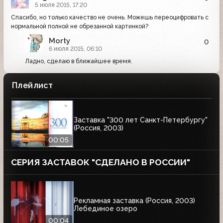
5 июля 2015, 17:20
Спасибо, но только качество не очень. Можешь переоцифровать с
нормальной полной не обрезанной картинкой?
Morty
0
6 июля 2015, 06:10
Ладно, сделаю в ближайшее время.
Плейлист
Заставка "300 лет Санкт-Петербургу"
(Россия, 2003)
00:05
СЕРИЯ ЗАСТАВОК "СДЕЛАНО В РОССИИ"
Рекламная заставка (Россия, 2003)
Лебединое озеро
00:04