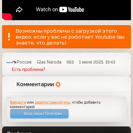
Возможны проблемы с загрузкой этого
видео, если у вас не работает Youtube (вы
знаете, что делать)
Россия
Glas Naroda
663
1 июня 2025, 19:43
Есть проблема?
0
Комментарии
Войдите
или
зарегистрируйтесь
, чтобы добавить
комментарий
Вход через Телеграм