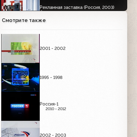
Рекламная заставка (Россия, 2003)
Супрематизм
00:04
Смотрите также
Рекламная заставка (Россия, 2003)
Радио Попова
2001 - 2002
00:04
Рекламная заставка (Россия, 2003)
Спутник
1995 - 1998
00:04
Рекламная заставка (Россия, 2003)
Россия-1
Таблица Менделеева
2010 - 2012
00:04
2002 - 2003
Рекламная заставка (Россия, 2003)