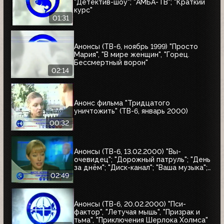
"Детектив-шоу"; "АМБА-ТВ"; "Краткий
курс"
01:31
Анонсы (ТВ-6, ноябрь 1999) "Просто
Мария", "В мире женщин", "Горец.
Бессмертный ворон"
02:14
Анонс фильма "Тридцатого
уничтожить" (ТВ-6, январь 2000)
00:32
Анонсы (ТВ-6, 13.02.2000) "Вы-
очевидец"; "Дорожный патруль"; "День
за днём"; "Диск-канал"; "Ваша музыка";
"Новости"; "Место встречи"
02:49
Анонсы (ТВ-6, 20.02.2000) "Пси-
фактор", "Летучая мышь", "Призрак и
тьма", "Приключения Шерлока Холмса"