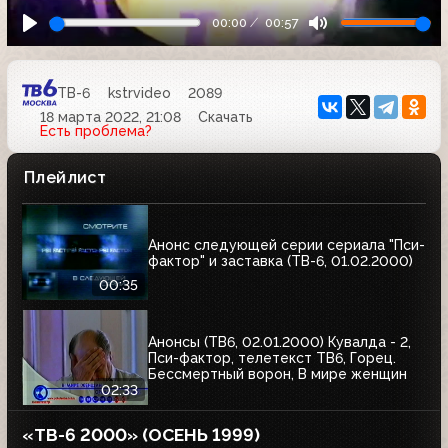
00:00
00:57
ТВ-6
kstrvideo
2089
18 марта 2022, 21:08
Скачать
Есть проблема?
Плейлист
Анонс следующей серии сериала "Пси-
фактор" и заставка (ТВ-6, 01.02.2000)
00:35
Анонсы (ТВ6, 02.01.2000) Кувалда - 2,
Пси-фактор, телетекст ТВ6, Горец.
Бессмертный ворон, В мире женщин
02:33
«ТВ-6 2000» (ОСЕНЬ 1999)