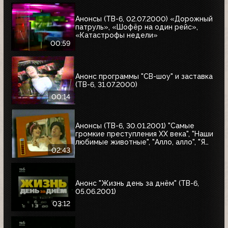
Анонсы (ТВ-6, 02.07.2000) «Дорожный
патруль», «Шофёр на один рейс»,
«Катастрофы недели»
00:59
Анонс программы "СВ-шоу" и заставка
(ТВ-6, 31.07.2000)
00:14
Анонсы (ТВ-6, 30.01.2001) "Самые
громкие преступления XX века", "Наши
любимые животные", "Алло, алло", "Я
сама", "Первая волна"
02:43
Анонс "Жизнь день за днём" (ТВ-6,
05.06.2001)
03:12