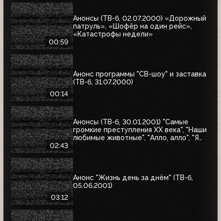
Анонсы (ТВ-6, 02.07.2000) «Дорожный
патруль», «Шофёр на один рейс»,
«Катастрофы недели»
00:59
Анонс программы "СВ-шоу" и заставка
(ТВ-6, 31.07.2000)
00:14
Анонсы (ТВ-6, 30.01.2001) "Самые
громкие преступления XX века", "Наши
любимые животные", "Алло, алло", "Я
сама", "Первая волна"
02:43
Анонс "Жизнь день за днём" (ТВ-6,
05.06.2001)
03:12