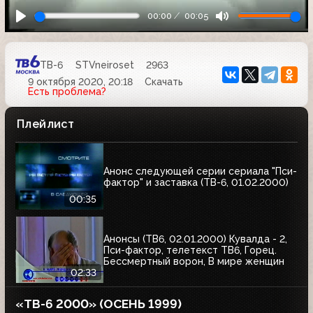
00:00
00:05
ТВ-6
STVneiroset
2963
9 октября 2020, 20:18
Скачать
Есть проблема?
Плейлист
Анонс следующей серии сериала "Пси-
фактор" и заставка (ТВ-6, 01.02.2000)
00:35
Анонсы (ТВ6, 02.01.2000) Кувалда - 2,
Пси-фактор, телетекст ТВ6, Горец.
Бессмертный ворон, В мире женщин
02:33
«ТВ-6 2000» (ОСЕНЬ 1999)