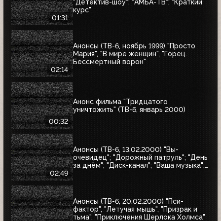
"Детектив-шоу"; "АМБА-ТВ"; "Краткий
курс"
01:31
Анонсы (ТВ-6, ноябрь 1999) "Просто
Мария", "В мире женщин", "Горец.
Бессмертный ворон"
02:14
Анонс фильма "Тридцатого
уничтожить" (ТВ-6, январь 2000)
00:32
Анонсы (ТВ-6, 13.02.2000) "Вы-
очевидец"; "Дорожный патруль"; "День
за днём"; "Диск-канал"; "Ваша музыка";
"Новости"; "Место встречи"
02:49
Анонсы (ТВ-6, 20.02.2000) "Пси-
фактор", "Летучая мышь", "Призрак и
тьма", "Приключения Шерлока Холмса"