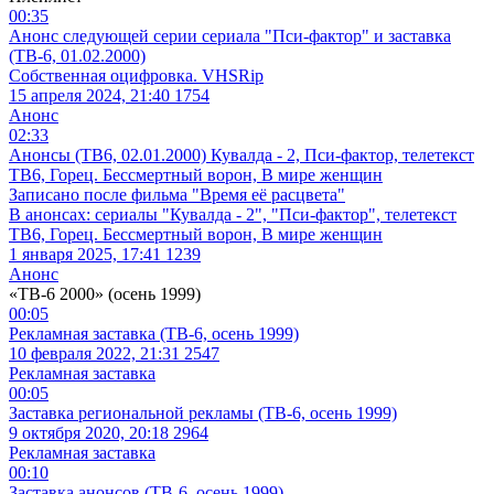
00:35
Анонс следующей серии сериала "Пси-фактор" и заставка
(ТВ-6, 01.02.2000)
Собственная оцифровка. VHSRip
15 апреля 2024, 21:40
1754
Анонс
02:33
Анонсы (ТВ6, 02.01.2000) Кувалда - 2, Пси-фактор, телетекст
ТВ6, Горец. Бессмертный ворон, В мире женщин
Записано после фильма "Время её расцвета"
В анонсах: сериалы "Кувалда - 2", "Пси-фактор", телетекст
ТВ6, Горец. Бессмертный ворон, В мире женщин
1 января 2025, 17:41
1239
Анонс
«ТВ-6 2000» (осень 1999)
00:05
Рекламная заставка (ТВ-6, осень 1999)
10 февраля 2022, 21:31
2547
Рекламная заставка
00:05
Заставка региональной рекламы (ТВ-6, осень 1999)
9 октября 2020, 20:18
2964
Рекламная заставка
00:10
Заставка анонсов (ТВ-6, осень 1999)