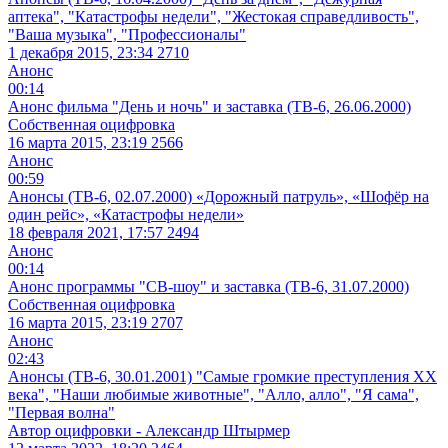
аптека", "Катастрофы недели", "Жестокая справедливость",
"Ваша музыка", "Профессионалы"
1 декабря 2015, 23:34
2710
Анонс
00:14
Анонс фильма "День и ночь" и заставка (ТВ-6, 26.06.2000)
Собственная оцифровка
16 марта 2015, 23:19
2566
Анонс
00:59
Анонсы (ТВ-6, 02.07.2000) «Дорожный патруль», «Шофёр на
один рейс», «Катастрофы недели»
18 февраля 2021, 17:57
2494
Анонс
00:14
Анонс программы "СВ-шоу" и заставка (ТВ-6, 31.07.2000)
Собственная оцифровка
16 марта 2015, 23:19
2707
Анонс
02:43
Анонсы (ТВ-6, 30.01.2001) "Самые громкие преступления XX
века", "Наши любимые животные", "Алло, алло", "Я сама",
"Первая волна"
Автор оцифровки - Александр Штырмер