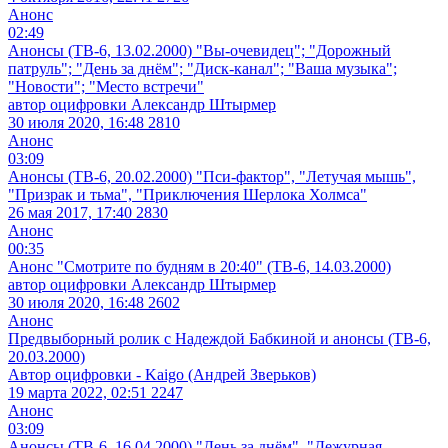
Анонс
02:49
Анонсы (ТВ-6, 13.02.2000) "Вы-очевидец"; "Дорожный
патруль"; "День за днём"; "Диск-канал"; "Ваша музыка";
"Новости"; "Место встречи"
автор оцифровки Александр Штырмер
30 июля 2020, 16:48
2810
Анонс
03:09
Анонсы (ТВ-6, 20.02.2000) "Пси-фактор", "Летучая мышь",
"Призрак и тьма", "Приключения Шерлока Холмса"
26 мая 2017, 17:40
2830
Анонс
00:35
Анонс "Смотрите по будням в 20:40" (ТВ-6, 14.03.2000)
автор оцифровки Александр Штырмер
30 июля 2020, 16:48
2602
Анонс
Предвыборный ролик с Надеждой Бабкиной и анонсы (ТВ-6,
20.03.2000)
Автор оцифровки - Kaigo (Андрей Зверьков)
19 марта 2022, 02:51
2247
Анонс
03:09
Анонсы (ТВ-6, 16.04.2000) "День за днём", "Дежурная