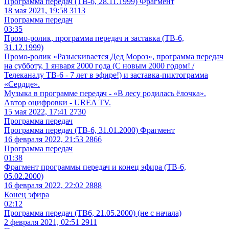
Программа передач (ТВ-6, 28.11.1999) Фрагмент
18 мая 2021, 19:58
3113
Программа передач
03:35
Промо-ролик, программа передач и заставка (ТВ-6,
31.12.1999)
Промо-ролик «Разыскивается Дед Мороз», программа передач
на субботу, 1 января 2000 года (С новым 2000 годом! /
Телеканалу ТВ-6 - 7 лет в эфире!) и заставка-пиктограмма
«Сердце».
Музыка в программе передач - «В лесу родилась ёлочка».
Автор оцифровки - UREA TV.
15 мая 2022, 17:41
2730
Программа передач
Программа передач (ТВ-6, 31.01.2000) Фрагмент
16 февраля 2022, 21:53
2866
Программа передач
01:38
Фрагмент программы передач и конец эфира (ТВ-6,
05.02.2000)
16 февраля 2022, 22:02
2888
Конец эфира
02:12
Программа передач (ТВ6, 21.05.2000) (не с начала)
2 февраля 2021, 02:51
2911