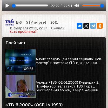
00:00
00:04
ТВ-6
STVneiroset
2641
11 февраля 2022, 22:37
Скачать
Есть проблема?
Плейлист
Анонс следующей серии сериала "Пси-
фактор" и заставка (ТВ-6, 01.02.2000)
00:35
Анонсы (ТВ6, 02.01.2000) Кувалда - 2,
Пси-фактор, телетекст ТВ6, Горец.
Бессмертный ворон, В мире женщин
02:33
«ТВ-6 2000» (ОСЕНЬ 1999)