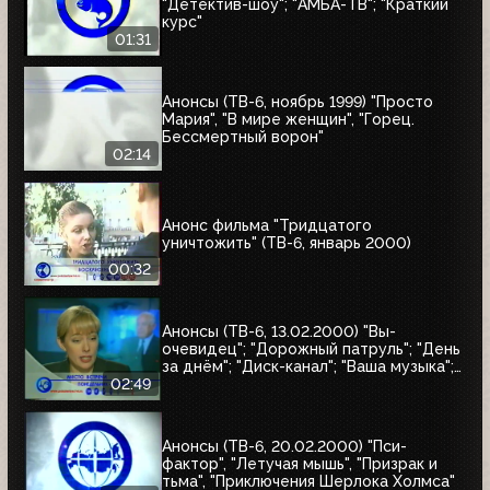
"Детектив-шоу"; "АМБА-ТВ"; "Краткий
курс"
01:31
Анонсы (ТВ-6, ноябрь 1999) "Просто
Мария", "В мире женщин", "Горец.
Бессмертный ворон"
02:14
Анонс фильма "Тридцатого
уничтожить" (ТВ-6, январь 2000)
00:32
Анонсы (ТВ-6, 13.02.2000) "Вы-
очевидец"; "Дорожный патруль"; "День
за днём"; "Диск-канал"; "Ваша музыка";
"Новости"; "Место встречи"
02:49
Анонсы (ТВ-6, 20.02.2000) "Пси-
фактор", "Летучая мышь", "Призрак и
тьма", "Приключения Шерлока Холмса"