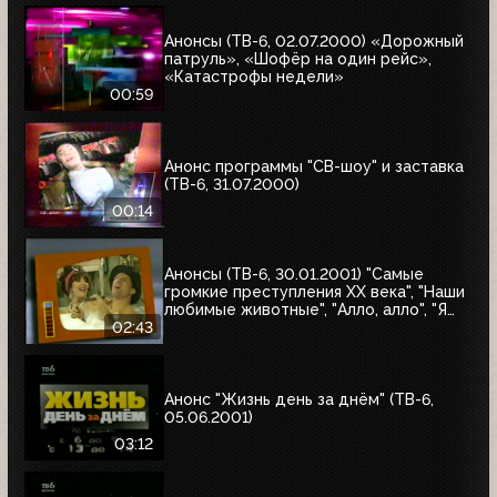
Анонсы (ТВ-6, 02.07.2000) «Дорожный
патруль», «Шофёр на один рейс»,
«Катастрофы недели»
00:59
Анонс программы "СВ-шоу" и заставка
(ТВ-6, 31.07.2000)
00:14
Анонсы (ТВ-6, 30.01.2001) "Самые
громкие преступления XX века", "Наши
любимые животные", "Алло, алло", "Я
сама", "Первая волна"
02:43
Анонс "Жизнь день за днём" (ТВ-6,
05.06.2001)
03:12