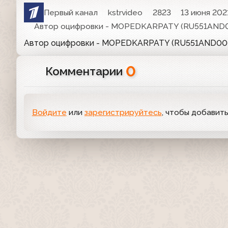
Первый канал
kstrvideo
2823
13 июня 202
Автор оцифровки - MOPEDKARPATY (RU551AND
Автор оцифровки - MOPEDKARPATY (RU551AND0
0
Комментарии
Войдите
или
зарегистрируйтесь
, чтобы добавит