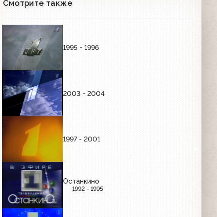
Смотрите также
00:58
ЗАСТАВКИ "ЗЕРКАЛЬНАЯ ЕДИНИЦА"
1995 - 1996
Заставка (ОРТ, 2001-2002) Город
00:07
2003 - 2004
Заставка (ОРТ, 2001-2002)
Электричка
00:16
1997 - 2001
Заставка Цветочная поляна ОРТ
2001-2002
Останкино
1992 - 1995
Заставка (ОРТ, январь 2002) Колесо