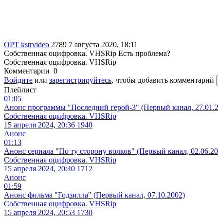
ОРТ
kstrvideo
2789
7 августа 2020, 18:11
Собственная оцифровка. VHSRip
Есть проблема?
Собственная оцифровка. VHSRip
Комментарии
0
Войдите
или
зарегистрируйтесь
, чтобы добавить комментарий
Плейлист
01:05
Анонс программы "Последний герой-3" (Первый канал, 27.01.2
Собственная оцифровка. VHSRip
15 апреля 2024, 20:36
1940
Анонс
01:13
Анонс сериала "По ту сторону волков" (Первый канал, 02.06.20
Собственная оцифровка. VHSRip
15 апреля 2024, 20:40
1712
Анонс
01:59
Анонс фильма "Годзилла" (Первый канал, 07.10.2002)
Собственная оцифровка. VHSRip
15 апреля 2024, 20:53
1730