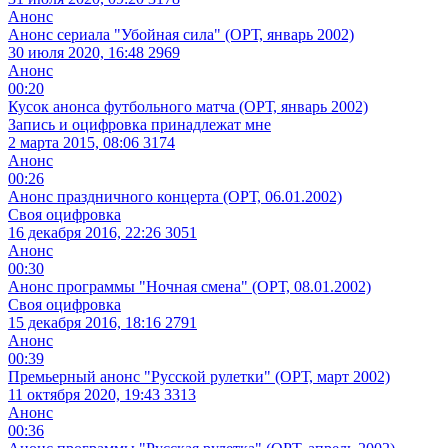
Анонс
Анонс сериала "Убойная сила" (ОРТ, январь 2002)
30 июля 2020, 16:48
2969
Анонс
00:20
Кусок анонса футбольного матча (ОРТ, январь 2002)
Запись и оцифровка принадлежат мне
2 марта 2015, 08:06
3174
Анонс
00:26
Анонс праздничного концерта (ОРТ, 06.01.2002)
Своя оцифровка
16 декабря 2016, 22:26
3051
Анонс
00:30
Анонс программы "Ночная смена" (ОРТ, 08.01.2002)
Своя оцифровка
15 декабря 2016, 18:16
2791
Анонс
00:39
Премьерный анонс "Русской рулетки" (ОРТ, март 2002)
11 октября 2020, 19:43
3313
Анонс
00:36