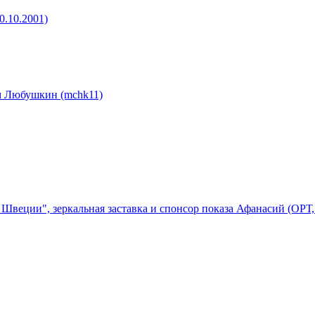
0.10.2001)
м Любушкин (mchk11)
веции", зеркальная заставка и спонсор показа Афанасий (ОРТ, 