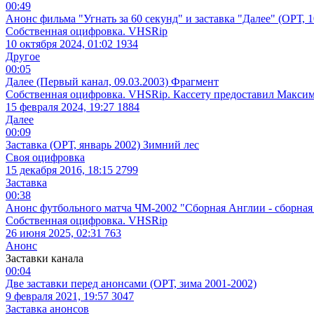
00:49
Анонс фильма "Угнать за 60 секунд" и заставка "Далее" (ОРТ, 1
Собственная оцифровка. VHSRip
10 октября 2024, 01:02
1934
Другое
00:05
Далее (Первый канал, 09.03.2003) Фрагмент
Собственная оцифровка. VHSRip. Кассету предоставил Макси
15 февраля 2024, 19:27
1884
Далее
00:09
Заставка (ОРТ, январь 2002) Зимний лес
Своя оцифровка
15 декабря 2016, 18:15
2799
Заставка
00:38
Анонс футбольного матча ЧМ-2002 "Сборная Англии - сборная Ш
Собственная оцифровка. VHSRip
26 июня 2025, 02:31
763
Анонс
Заставки канала
00:04
Две заставки перед анонсами (ОРТ, зима 2001-2002)
9 февраля 2021, 19:57
3047
Заставка анонсов