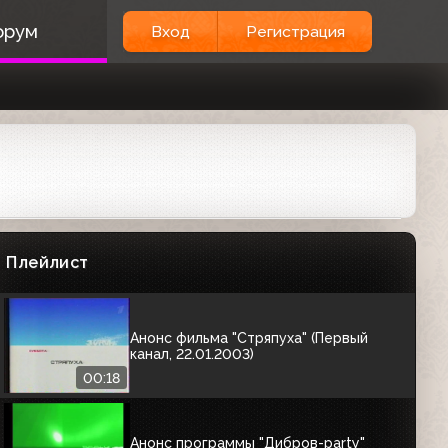
Анонс телеигры "Русская рулетка"
орум
Вход
Регистрация
(Первый канал, 2003)
01:10
Анонс фильма "Двойной удар"
(Первый канал, январь 2003)
00:37
Анонс повтора новогодней ночи (1
канал, 11.01.2003)
Плейлист
01:01
Анонс фильма "Стряпуха" (Первый
канал, 22.01.2003)
00:18
Анонс программы "Дибров-party"