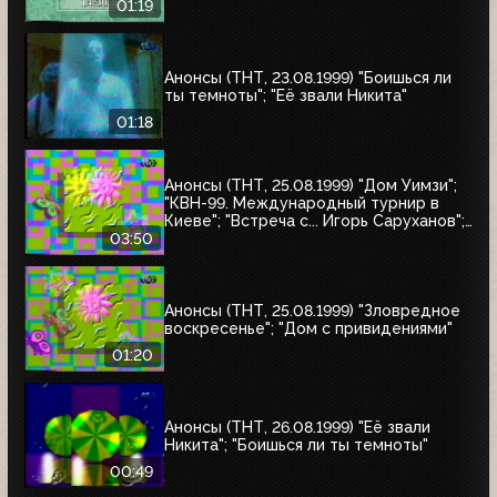
01:19
Анонсы (ТНТ, 23.08.1999) "Боишься ли
ты темноты"; "Её звали Никита"
01:18
Анонсы (ТНТ, 25.08.1999) "Дом Уимзи";
"КВН-99. Международный турнир в
Киеве"; "Встреча с... Игорь Саруханов";
"Шифрин-театр"; "Остров Маккинси"
03:50
Анонсы (ТНТ, 25.08.1999) "Зловредное
воскресенье"; "Дом с привидениями"
01:20
Анонсы (ТНТ, 26.08.1999) "Её звали
Никита"; "Боишься ли ты темноты"
00:49