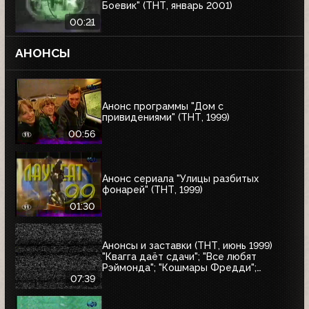
Боевик" (ТНТ, январь 2001)
00:21
АНОНСЫ
Анонс программы "Дом с
привидениями" (ТНТ, 1999)
00:56
Анонс сериала "Улицы разбитых
фонарей" (ТНТ, 1999)
01:30
Анонсы и заставки (ТНТ, июнь 1999)
"Квагга даёт сдачи"; "Все любят
Рэймонда"; "Кошмары Фредди";
"Шоссе в никуда"; "Взрыв"; "Страшный
07:39
суд"; "Моби Дик"