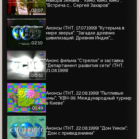
майора Земана"; "Кино, кино, кино";
"Встреча с... Сергей Захаров"
02:07
Анонсы (ТНТ, 17.07.1999) "Кутерьма в
мире зверья"; "Загадки древних
цивилизаций: Древняя Индия";
"Очевидец"
02:10
Анонс фильма "Стрелок" и заставка
"Департамент развития сети" (ТНТ,
21.08.1999)
00:51
Анонсы (ТНТ, 22.08.1999) "Пытливые
умы"; "КВН-99. Международный турнир
в Киеве"
01:49
Анонсы (ТНТ, 22.08.1999) "Дом Уимзи";
"Дом с привидениями"