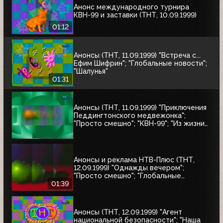
Анонс международного турнира
КВН-99 и заставки (ТНТ, 10.09.1999)
01:12
Анонсы (ТНТ, 11.09.1999) "Встреча с...
Ефим Шифрин"; "Глобальные новости";
"Шалунья"
01:31
Анонсы (ТНТ, 11.09.1999) "Приключения
Педдингтонского медвежонка";
"Просто смешно"; "КВН-99"; "Из жизни
женщины"; "Кино, кино, кино"; "НХЛ:
короли и свита"
Анонсы и реклама НТВ-Плюс (ТНТ,
12.09.1999) "Однажды вечером";
"Просто смешно"; "Глобальные
новости"
01:39
Анонсы (ТНТ, 12.09.1999) "Агент
национальной безопасности"; "Наша