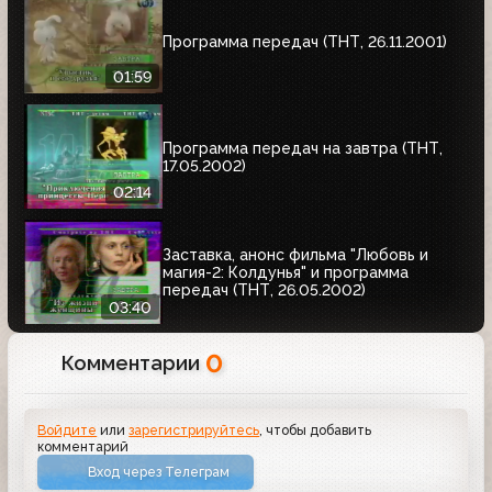
Программа передач (ТНТ, 26.11.2001)
01:59
Программа передач на завтра (ТНТ,
17.05.2002)
02:14
Заставка, анонс фильма "Любовь и
магия-2: Колдунья" и программа
передач (ТНТ, 26.05.2002)
03:40
0
Комментарии
Войдите
или
зарегистрируйтесь
, чтобы добавить
комментарий
Вход через Телеграм