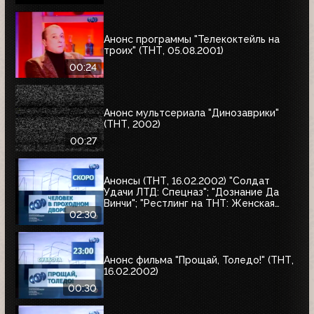
Анонс программы "Телекоктейль на
троих" (ТНТ, 05.08.2001)
00:24
Анонс мультсериала "Динозаврики"
(ТНТ, 2002)
00:27
Анонсы (ТНТ, 16.02.2002) "Солдат
Удачи ЛТД: Спецназ"; "Дознание Да
Винчи"; "Рестлинг на ТНТ: Женская
лига"; "Человек в проходном дворе"
02:30
Анонс фильма "Прощай, Толедо!" (ТНТ,
16.02.2002)
00:30