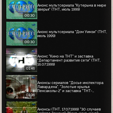
Анонс мультсериала "Кутерьма в мире
зверья" (ТНТ, июль 1999)
00:30
Анонс мультсериала "Дом Уимзи" (ТНТ,
июль 1999)
00:30
Анонс "Кино на ТНТ" и заставка
"Департамент развития сети" (ТНТ,
16.07.1999)
01:46
Анонсы сериалов "Досье инспектора
Лавардена", "Золотые крылья
Пенсаколы-2" и заставка "ТНТ-
Детектив" (ТНТ, 16.07.1999)
01:36
Анонсы (ТНТ, 17.07.1999) "30 случаев