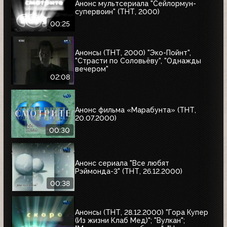
Анонс мультсериала "Сейлормун-
супервоин" (ТНТ, 2000)
00:25
Анонсы (ТНТ, 2000) "Эко-Пойнт",
"Страсти по Соловьёву", "Однажды
вечером"
02:08
Анонс фильма «Марабунта» (ТНТ,
20.07.2000)
00:30
Анонс сериала "Все любят
Рэймонда-3" (ТНТ, 26.12.2000)
00:38
Анонсы (ТНТ, 28.12.2000) "Гора Купер
(Из жизни Клаб Мед)"; "Вулкан";