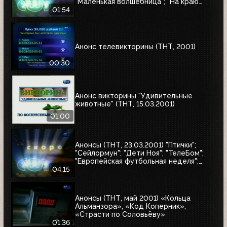
"Маленькая волшебница"; "На краю
Вселенной-2"
01:54
Анонс телевикторины (ТНТ, 2001)
00:30
Анонс викторины "Удивительные
животные" (ТНТ, 15.03.2001)
01:00
Анонсы (ТНТ, 23.03.2001) "Птички";
"Сейлормун"; "Дети Ноя"; "ТелеБом";
"Европейская футбольная неделя";
"Суперхоккей: Неделя НХЛ";
04:15
"Приключения Петрова и Васечкина";
"Няньки"
Анонсы (ТНТ, май 2001) «Кольца
Альманзора», «Код Коперник»,
«Страсти по Соловьёву»
01:36