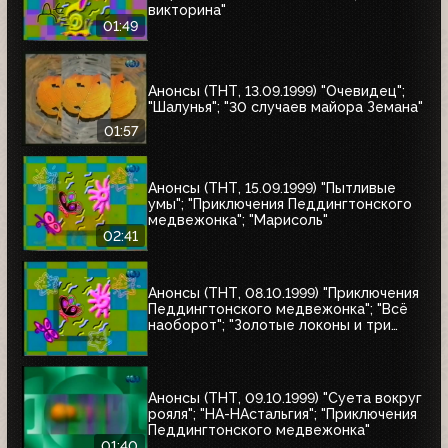
викторина"
01:49
Анонсы (ТНТ, 13.09.1999) "Очевидец";
"Шалунья"; "30 случаев майора Земана"
01:57
Анонсы (ТНТ, 15.09.1999) "Пытливые
умы"; "Приключения Педдингтонского
медвежонка"; "Марисоль"
02:41
Анонсы (ТНТ, 08.10.1999) "Приключения
Педдингтонского медвежонка"; "Всё
наоборот"; "Золотые локоны и три
медведя"
Анонсы (ТНТ, 09.10.1999) "Суета вокруг
рояля"; "НА-НАстальгия"; "Приключения
Педдингтонского медвежонка"
01:40