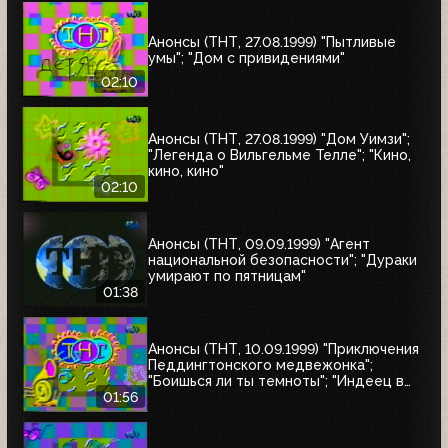
Анонсы (ТНТ, 27.08.1999) "Пытливые
умы"; "Дом с привидениями"
02:10
Анонсы (ТНТ, 27.08.1999) "Дом Уимзи";
"Легенда о Вильгельме Телле"; "Кино,
кино, кино"
02:10
Анонсы (ТНТ, 09.09.1999) "Агент
национальной безопасности"; "Дураки
умирают по пятницам"
01:38
Анонсы (ТНТ, 10.09.1999) "Приключения
Педдингтонского медвежонка";
"Боишься ли ты темноты"; "Индеец в
Париже"
01:56