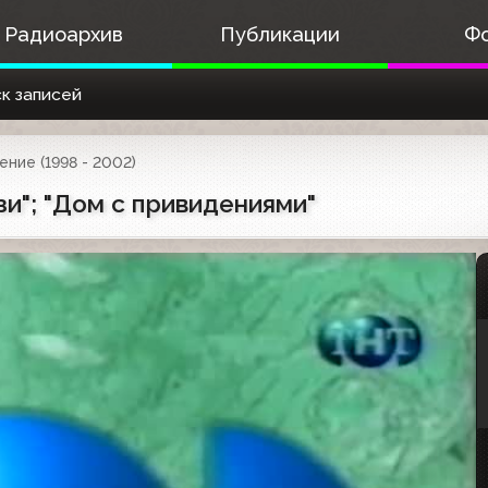
Радиоархив
Публикации
Ф
к записей
ние (1998 - 2002)
зи"; "Дом с привидениями"