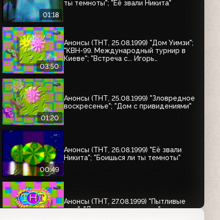
ты темноты"; "Её звали Никита"
01:18
Анонсы (ТНТ, 25.08.1999) "Дом Уимзи";
"КВН-99. Международный турнир в
Киеве"; "Встреча с... Игорь
Саруханов"; "Шифрин-театр"; "Остров
03:50
Маккинси"
Анонсы (ТНТ, 25.08.1999) "Зловредное
воскресенье"; "Дом с привидениями"
01:20
Анонсы (ТНТ, 26.08.1999) "Её звали
Никита"; "Боишься ли ты темноты"
00:49
Анонсы (ТНТ, 27.08.1999) "Пытливые
умы"; "Дом с привидениями"