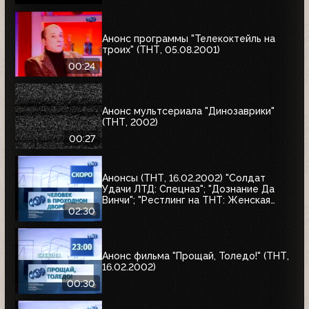
Анонс программы "Телекоктейль на
троих" (ТНТ, 05.08.2001)
00:24
Анонс мультсериала "Динозаврики"
(ТНТ, 2002)
00:27
Анонсы (ТНТ, 16.02.2002) "Солдат
Удачи ЛТД: Спецназ"; "Дознание Да
Винчи"; "Рестлинг на ТНТ: Женская
лига"; "Человек в проходном дворе"
02:30
Анонс фильма "Прощай, Толедо!" (ТНТ,
16.02.2002)
00:30