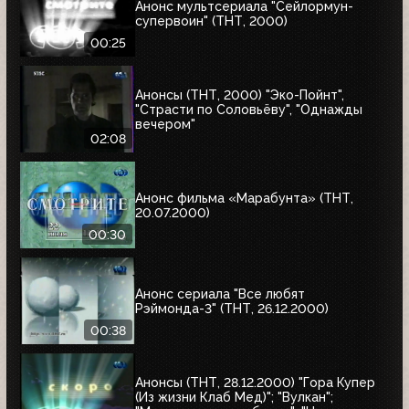
Анонс мультсериала "Сейлормун-
супервоин" (ТНТ, 2000)
00:25
Анонсы (ТНТ, 2000) "Эко-Пойнт",
"Страсти по Соловьёву", "Однажды
вечером"
02:08
Анонс фильма «Марабунта» (ТНТ,
20.07.2000)
00:30
Анонс сериала "Все любят
Рэймонда-3" (ТНТ, 26.12.2000)
00:38
Анонсы (ТНТ, 28.12.2000) "Гора Купер
(Из жизни Клаб Мед)"; "Вулкан";