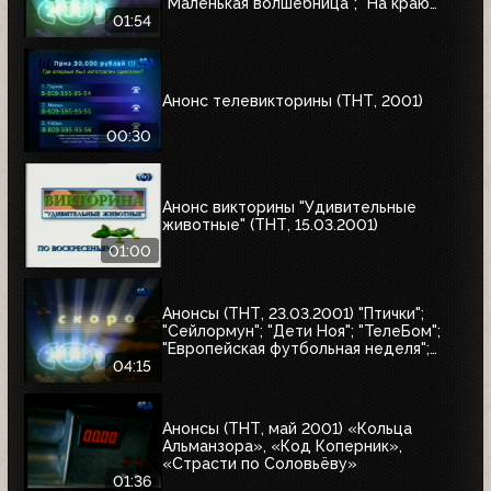
"Маленькая волшебница"; "На краю
Вселенной-2"
01:54
Анонс телевикторины (ТНТ, 2001)
00:30
Анонс викторины "Удивительные
животные" (ТНТ, 15.03.2001)
01:00
Анонсы (ТНТ, 23.03.2001) "Птички";
"Сейлормун"; "Дети Ноя"; "ТелеБом";
"Европейская футбольная неделя";
"Суперхоккей: Неделя НХЛ";
04:15
"Приключения Петрова и Васечкина";
"Няньки"
Анонсы (ТНТ, май 2001) «Кольца
Альманзора», «Код Коперник»,
«Страсти по Соловьёву»
01:36