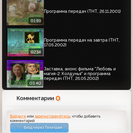
Программа передач (ТНТ, 26.11.2001)
01:59
Программа передач на завтра (ТНТ,
17.05.2002)
02:14
Заставка, анонс фильма "Любовь и
магия-2: Колдунья" и программа
передач (ТНТ, 26.05.2002)
03:40
0
Комментарии
Войдите
или
зарегистрируйтесь
, чтобы добавить
комментарий
Вход через Телеграм