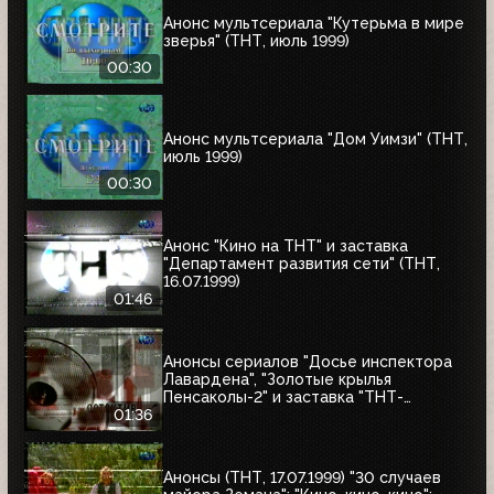
Анонс мультсериала "Кутерьма в мире
зверья" (ТНТ, июль 1999)
00:30
Анонс мультсериала "Дом Уимзи" (ТНТ,
июль 1999)
00:30
Анонс "Кино на ТНТ" и заставка
"Департамент развития сети" (ТНТ,
16.07.1999)
01:46
Анонсы сериалов "Досье инспектора
Лавардена", "Золотые крылья
Пенсаколы-2" и заставка "ТНТ-
Детектив" (ТНТ, 16.07.1999)
01:36
Анонсы (ТНТ, 17.07.1999) "30 случаев