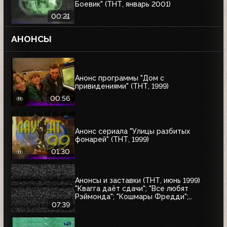
Боевик" (ТНТ, январь 2001)
00:21
АНОНСЫ
Анонс программы "Дом с
привидениями" (ТНТ, 1999)
00:56
Анонс сериала "Улицы разбитых
фонарей" (ТНТ, 1999)
01:30
Анонсы и заставки (ТНТ, июнь 1999)
"Квагга даёт сдачи"; "Все любят
Рэймонда"; "Кошмары Фредди";
"Шоссе в никуда"; "Взрыв"; "Страшный
07:39
суд"; "Моби Дик"