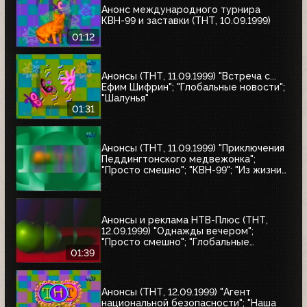
Анонс международного турнира
КВН-99 и заставки (ТНТ, 10.09.1999)
01:12
Анонсы (ТНТ, 11.09.1999) "Встреча с...
Ефим Шифрин"; "Глобальные новости";
"Шалунья"
01:31
Анонсы (ТНТ, 11.09.1999) "Приключения
Педдингтонского медвежонка";
"Просто смешно"; "КВН-99"; "Из жизни
женщины"; "Кино, кино, кино"; "НХЛ:
короли и свита"
Анонсы и реклама НТВ-Плюс (ТНТ,
12.09.1999) "Однажды вечером";
"Просто смешно"; "Глобальные
новости"
01:39
Анонсы (ТНТ, 12.09.1999) "Агент
национальной безопасности"; "Наша