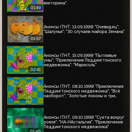
викторина"
01:49
Анонсы (ТНТ, 13.09.1999) "Очевидец";
"Шалунья"; "30 случаев майора Земана"
01:57
Анонсы (ТНТ, 15.09.1999) "Пытливые
умы"; "Приключения Педдингтонского
медвежонка"; "Марисоль"
02:41
Анонсы (ТНТ, 08.10.1999) "Приключения
Педдингтонского медвежонка"; "Всё
наоборот"; "Золотые локоны и три
медведя"
Анонсы (ТНТ, 09.10.1999) "Суета вокруг
рояля"; "НА-НАстальгия"; "Приключения
Педдингтонского медвежонка"
01:40