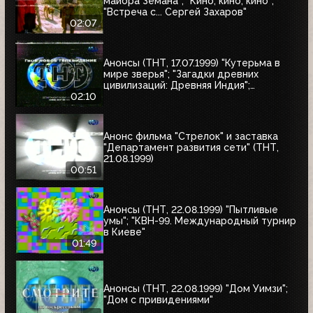
майора Земана"; "Кино, кино, кино";
"Встреча с... Сергей Захаров"
02:07
Анонсы (ТНТ, 17.07.1999) "Кутерьма в
мире зверья"; "Загадки древних
цивилизаций: Древняя Индия";
"Очевидец"
02:10
Анонс фильма "Стрелок" и заставка
"Департамент развития сети" (ТНТ,
21.08.1999)
00:51
Анонсы (ТНТ, 22.08.1999) "Пытливые
умы"; "КВН-99. Международный турнир
в Киеве"
01:49
Анонсы (ТНТ, 22.08.1999) "Дом Уимзи";
"Дом с привидениями"