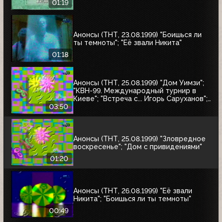
01:19
Анонсы (ТНТ, 23.08.1999) "Боишься ли
ты темноты"; "Её звали Никита"
01:18
Анонсы (ТНТ, 25.08.1999) "Дом Уимзи";
"КВН-99. Международный турнир в
Киеве"; "Встреча с... Игорь Саруханов";
"Шифрин-театр"; "Остров Маккинси"
03:50
Анонсы (ТНТ, 25.08.1999) "Зловредное
воскресенье"; "Дом с привидениями"
01:20
Анонсы (ТНТ, 26.08.1999) "Её звали
Никита"; "Боишься ли ты темноты"
00:49