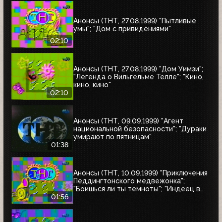
Анонсы (ТНТ, 27.08.1999) "Пытливые
умы"; "Дом с привидениями"
02:10
Анонсы (ТНТ, 27.08.1999) "Дом Уимзи";
"Легенда о Вильгельме Телле"; "Кино,
кино, кино"
02:10
Анонсы (ТНТ, 09.09.1999) "Агент
национальной безопасности"; "Дураки
умирают по пятницам"
01:38
Анонсы (ТНТ, 10.09.1999) "Приключения
Педдингтонского медвежонка";
"Боишься ли ты темноты"; "Индеец в
Париже"
01:56