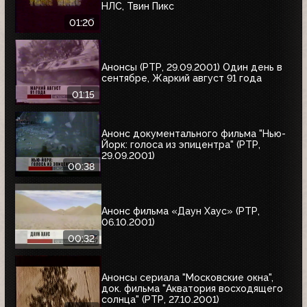
НЛС, Твин Пикс
01:20
Анонсы (РТР, 29.09.2001) Один день в
сентябре, Жаркий август 91 года
01:15
Анонс документального фильма "Нью-
Йорк: голоса из эпицентра" (РТР,
29.09.2001)
00:38
Анонс фильма «Даун Хаус» (РТР,
06.10.2001)
00:32
Анонсы сериала "Московские окна",
док. фильма "Акватория восходящего
солнца" (РТР, 27.10.2001)