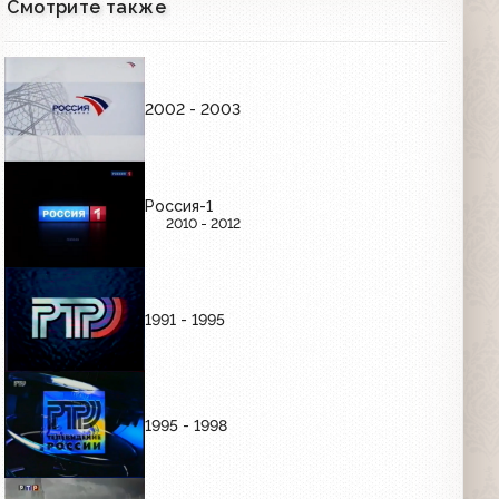
Смотрите также
Заставка "Местное время" (РТР, 2001-
2002)
00:05
2002 - 2003
Промо сайта программы "Вести" и
телеканала Euronews Россия (РТР,
05.10.2001)
00:27
Россия-1
2010 - 2012
Заставка перед и после анонса (РТР,
2001-2002) РТР представляет
00:08
1991 - 1995
Заставка перед и после анонсов
(РТР, 2001)
00:08
1995 - 1998
Заставка "Премьера на РТР" (РТР,