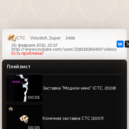
СТС
Volodich_Super
2466
20 февраля 2015, 22:37
http://www.youtube.com/user/228139365497/videos
Есть проблема?
Плейлист
Заставка "Модное кино" (СТС, 2008)
00:05
Конечная заставка СТС (2007)
00:05