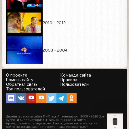
2010 - 2012
2003 - 2004
О проекте
Команда сайта
Помочь сайту
Правила
Обратная связь
Пользователи
Топ пользователей
Дизайн и верстка сайта © «Старый телевизор»; 2008 - 2026 Все
аудио- и видеоматериалы, размещённые на сайте,
принадлежат их владельцам. Нахождение материалов на
сайте не оспаривает авторские права их создателей.