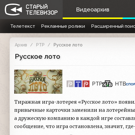
Видеоархив
Телетекст
Рекламные ролики
Расширенный поис
Архив
РТР
Русское лото
Русское лото
РТР
НТВ
Тиражная игра-лотерея «Русское лото» появил
привычные карточки заменили на лотерейным
а дружескую компанию в каждой игре составля
сообщение, что игра остановлена, значит, где