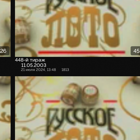
:26
45
448-й тираж
11.05.2003
21 июля 2024, 13:48
1813