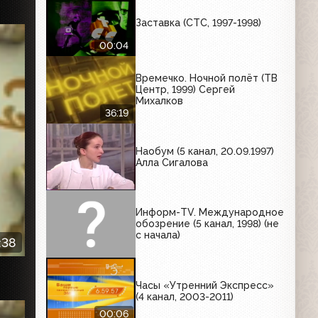
Заставка (СТС, 1997-1998)
00:04
Времечко. Ночной полёт (ТВ
Центр, 1999) Сергей
Михалков
36:19
Наобум (5 канал, 20.09.1997)
Алла Сигалова
Информ-TV. Международное
обозрение (5 канал, 1998) (не
с начала)
:38
Часы «Утренний Экспресс»
(4 канал, 2003-2011)
00:06