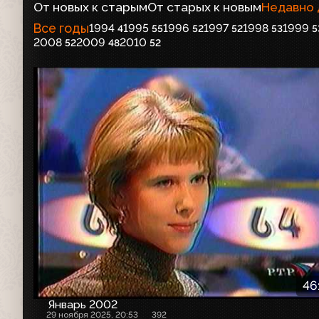
От новых к старым
От старых к новым
Недавно
Все годы
1994
1995
1996
1997
1998
1999
4
55
52
52
53
5
2008
2009
2010
52
48
52
46
Январь 2002
29 ноября 2025, 20:53
392