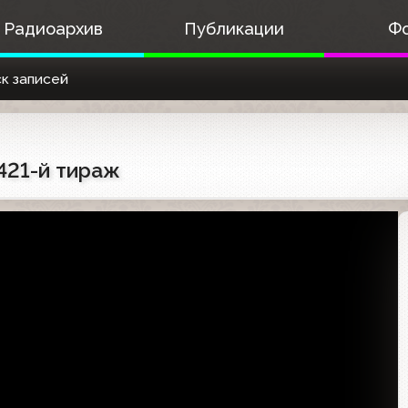
Радиоархив
Публикации
Ф
к записей
 421-й тираж