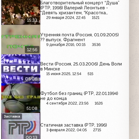
Благотворительный концерт “Душа”
(РТР, 1998) Валерий Леонтьев -
“Девять хризантем, “Красотка
Лолита”, “Ты меня не забывай”
29 января 2024, 22:45
1521
15:33
Утренняя почта (Россия, 01.09.2005)
?? выпуск. Фрагмент
9 декабря 2016, 00:15
3536
12:56
Вести (Россия, 25.03.2006) День Воли
в Минске
15 июня 2025, 12:54
515
05:06
Футбол без границ (РТР, 22.01.1994)
не до конца
4 сентября 2022, 23:56
1626
51:08
Заставка
Статичная заставка (РТР, 1996)
3 февраля 2022, 04:05
2715
00:13