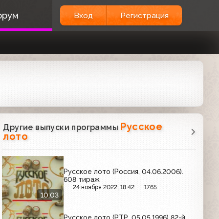
орум
Вход
Регистрация
Русское
Другие выпуски программы
лото
Русское лото (Россия, 04.06.2006).
608 тираж
24 ноября 2022, 18:42
1765
10:03
Русское лото (РТР, 05.05.1996) 82-й