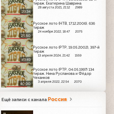
тираж. Екатерина Шаврина
28 августа 2021, 21:12
2989
39:34
Русское лото (НТВ, 17.12.2006). 636
тираж
24 ноября 2022, 18:47
2075
25:50
Русское лото (РТР, 19.05.2002), 397-й
тираж
13 апреля 2024, 21:42
1559
49:49
Русское лото (РТР, 04.05.1997) 134
тираж. Нина Русланова и Фёдор
Чеханков
3 апреля 2022, 22:54
2070
40:00
Россия
Ещё записи с канала