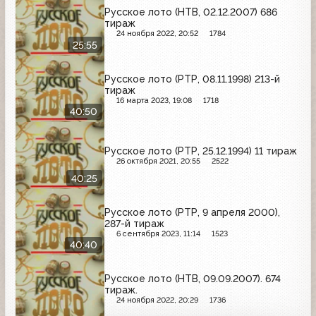
Русское лото (НТВ, 02.12.2007) 686
тираж
24 ноября 2022, 20:52
1784
25:55
Русское лото (РТР, 08.11.1998) 213-й
тираж
16 марта 2023, 19:08
1718
40:50
Русское лото (РТР, 25.12.1994) 11 тираж
26 октября 2021, 20:55
2522
40:25
Русское лото (РТР, 9 апреля 2000),
287-й тираж
6 сентября 2023, 11:14
1523
40:40
Русское лото (НТВ, 09.09.2007). 674
тираж.
24 ноября 2022, 20:29
1736