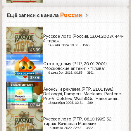
Россия
Ещё записи с канала
Русское лото (Россия, 13.04.2003), 444-
й тираж
14 июля 2024, 19:56
1565
45:39
Сто к одному (РТР, 20.01.2001)
"Московские аптеки" - "Плива"
9 декабря 2015, 00:55
3191
37:06
Рекламный блок
Анонсы и реклама (РТР, 21.01.1998)
DeLonghi, Pampers, Macleans, Pantene
Pro-V, Coldrex, Wash&Go, Налоговая
полиция
18 октября 2025, 02:31
289
07:44
Русское лото (РТР, 08.10.1995) 52
тираж. Вячеслав Малежик
15 января 2022, 22:43
3682