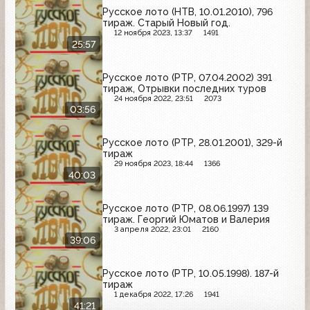
Русское лото (НТВ, 10.01.2010), 796
тираж. Старый Новый год.
12 ноября 2023, 13:37
1491
25:57
Русское лото (РТР, 07.04.2002) 391
тираж, Отрывки последних туров
24 ноября 2022, 23:51
2073
03:56
Русское лото (РТР, 28.01.2001), 329-й
тираж
29 ноября 2023, 18:44
1366
40:03
Русское лото (РТР, 08.06.1997) 139
тираж. Георгий Юматов и Валерия
3 апреля 2022, 23:01
2160
39:06
Русское лото (РТР, 10.05.1998). 187-й
тираж
1 декабря 2022, 17:26
1941
41:21