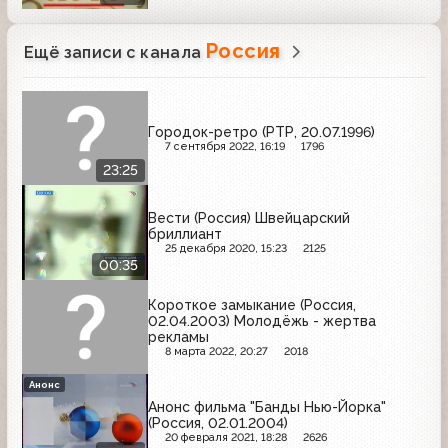
Россия
Ещё записи с канала
Городок-ретро (РТР, 20.07.1996)
7 сентября 2022, 16:19
1796
23:25
Вести (Россия) Швейцарский
бриллиант
25 декабря 2020, 15:23
2125
00:35
Короткое замыкание (Россия,
02.04.2003) Молодёжь - жертва
рекламы
8 марта 2022, 20:27
2018
Анонс
Анонс фильма "Банды Нью-Йорка"
(Россия, 02.01.2004)
20 февраля 2021, 18:28
2626