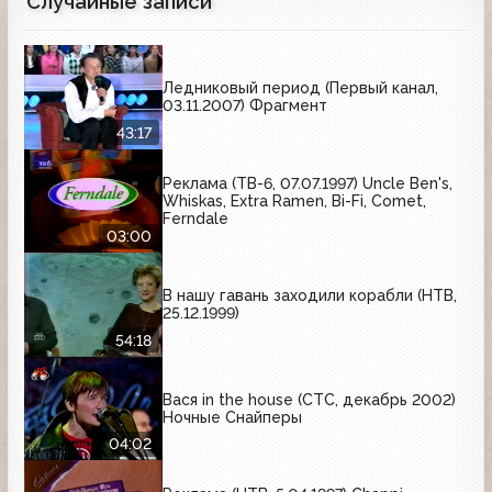
Случайные записи
Ледниковый период (Первый канал,
03.11.2007) Фрагмент
43:17
Реклама (ТВ-6, 07.07.1997) Uncle Ben's,
Whiskas, Extra Ramen, Bi-Fi, Comet,
Ferndale
03:00
В нашу гавань заходили корабли (НТВ,
25.12.1999)
54:18
Вася in the house (СТС, декабрь 2002)
Ночные Снайперы
04:02