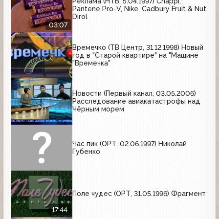
Реклама (НТВ, 5.04.1997) Chappi,
Pantene Pro-V, Nike, Cadbury Fruit & Nut,
Dirol
03:07
Времечко (ТВ Центр, 31.12.1998) Новый
год в "Старой квартире" на "Машине
"Времечка"
Новости (Первый канал, 03.05.2006)
Расследование авиакатастрофы над
Чёрным морем
Час пик (ОРТ, 02.06.1997) Николай
Губенко
Поле чудес (ОРТ, 31.05.1996) Фрагмент
17:44