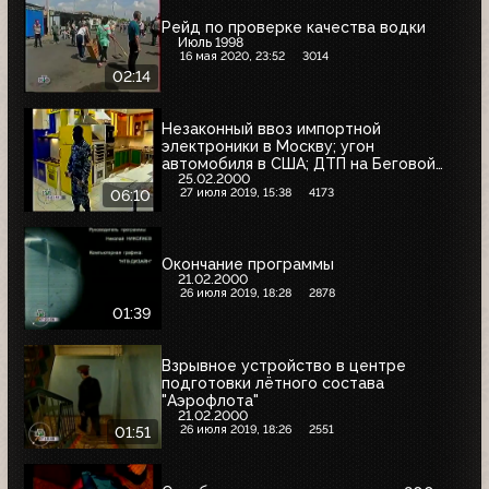
Рейд по проверке качества водки
Июль 1998
16 мая 2020, 23:52
3014
02:14
Незаконный ввоз импортной
электроники в Москву; угон
автомобиля в США; ДТП на Беговой
25.02.2000
улице в Москве
27 июля 2019, 15:38
4173
06:10
Окончание программы
21.02.2000
26 июля 2019, 18:28
2878
01:39
Взрывное устройство в центре
подготовки лётного состава
"Аэрофлота"
21.02.2000
26 июля 2019, 18:26
2551
01:51