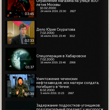
Ограбление магазина на улице 800-
летия Москвы
10.02.2000
24 июля 2019, 23:30
2827
03:45
Дело Юрия Скуратова
7.02.2000
16 июля 2019, 23:49
3112
02:33
Спецоперация в Хабаровске
7.02.2000
16 июля 2019, 23:48
2958
01:37
Уничтожение чеченских
нефтезаводов; иск матери солдата,
погибшего в Чечне;
8.02.2000
5 июля 2019, 15:23
2667
06:39
Задержание подростков-угонщиков;
подозрительный предмет у мусоросж.