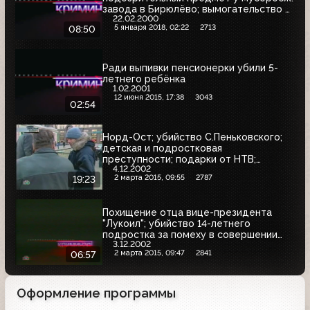
завода в Бирюлёво; вымогательство у
22.02.2000
дальнобойщиков в Челябинске
5 января 2018, 02:22
2713
08:50
Ради выпивки пенсионерки убили 5-
летнего ребёнка
1.02.2001
12 июня 2015, 17:38
3043
02:54
Норд-Ост; убийство С.Пеньковского;
детская и подростковая
преступности; подарки от НТВ;
4.12.2002
лохотрон; аферисты из "ритуальных
2 марта 2015, 09:55
2787
19:23
услуг"; индицент в Брянске; убийство
наемника
Похищение отца вице-президента
"Лукоил"; убийство 14-летнего
подростка за помеху в совершении
3.12.2002
ограбления; убийства на автостоянке и
2 марта 2015, 09:47
2841
06:57
в бистро
Оформление программы