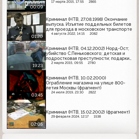
17 марта 2015, 17:55
2865
00:09
Криминал (НТВ, 27.08.1998) Окончание
выпуска. Изъятие поддельных билетов
для проезда в московском транспорте
4 августа 2022, 14:15
2082
01:20
Криминал (НТВ, 04.12.2002) Норд-Ост;
убийство С.Пеньковского; детская и
подростковая преступности; подарки
от НТВ; лохотрон; аферисты из
2 марта 2015, 09:55
2780
19:23
"ритуальных услуг"; индицент в
Брянске; убийство наемника
Криминал (НТВ, 10.02.2000)
Ограбление магазина на улице 800-
летия Москвы (фрагмент)
24 июля 2019, 23:30
2822
03:45
Криминал (НТВ, 15.02.2002) (фрагмент)
29 февраля 2024, 12:17
1538
02:05