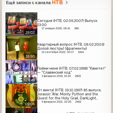
НТВ
Ещё записи с канала
Сегодня (НТВ, 02.09.2007) Выпуск
13:00
17 января 2026, 06:41
389
25:02
Квартирный вопрос (НТВ, 08.02.2003)
Долой люстры! (фрагменты)
15 сентября 2022, 00:17
1844
15:50
Пойми меня (НТВ, 07.02.1998) "Квинтет"
— "Славянский ход"
3 февраля 2018, 16:30
2825
25:49
От винта! (НТВ, 19.10.1997) 85 выпуск.
Jurassic War, Monty Python and the
Quest for the Holy Grail, DarkLight
Conflict
9 февраля 2021, 02:29
2462
09:06